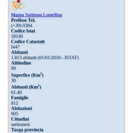
Mappa Sartirana Lomellina
Prefisso Tel.
(+39) 0384
Codice Istat
18146
Codice Catastale
I447
Abitanti
1.813 abitanti (01/01/2010 - ISTAT)
Altitudine
99
2
Superfice (Km
)
30
2
Abitanti (Km
)
61.40
Famiglie
812
Abitazioni
905
Cittadini
sartiranesi
Targa provincia