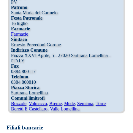
PV
Patrono
Santa Maria del Carmelo
Festa Patronale
16 luglio
Farmacie
Farmacie
Sindaco
Ernesto Prevedoni Gorone
Indirizzo Comune
Piazza XXVI Aprile, 5 - 27020 Sartirana Lomellina -
ITALY
Fax
0384 800117
Telefono
0384 800810
Piazza Storica
Sartirana Lomellina
Comuni limitrofi
Bozzole
,
Valmacca
,
Breme
,
Mede
,
Semiana
,
Torre
Beretti E Castellaro
,
Valle Lomellina
Filiali bancarie