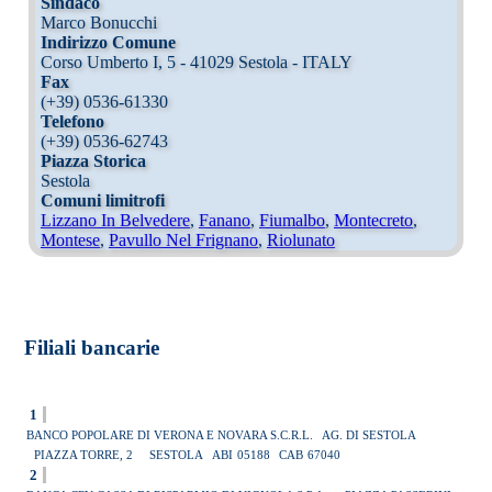
Sindaco
Marco Bonucchi
Indirizzo Comune
Corso Umberto I, 5 - 41029 Sestola - ITALY
Fax
(+39) 0536-61330
Telefono
(+39) 0536-62743
Piazza Storica
Sestola
Comuni limitrofi
Lizzano In Belvedere
,
Fanano
,
Fiumalbo
,
Montecreto
,
Montese
,
Pavullo Nel Frignano
,
Riolunato
Filiali bancarie
1
BANCO POPOLARE DI VERONA E NOVARA S.C.R.L.
AG. DI SESTOLA
PIAZZA TORRE, 2
SESTOLA
ABI
05188
CAB
67040
2