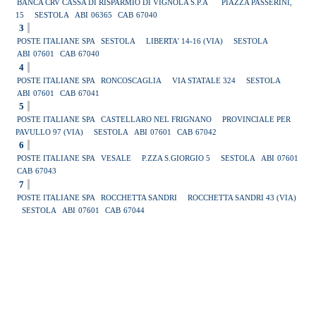
BANCA CRV CASSA DI RISPARMIO DI VIGNOLA S.P.A
PIAZZA PASSERINI,
15
SESTOLA
ABI
06365
CAB
67040
3
POSTE ITALIANE SPA
SESTOLA
LIBERTA' 14-16 (VIA)
SESTOLA
ABI
07601
CAB
67040
4
POSTE ITALIANE SPA
RONCOSCAGLIA
VIA STATALE 324
SESTOLA
ABI
07601
CAB
67041
5
POSTE ITALIANE SPA
CASTELLARO NEL FRIGNANO
PROVINCIALE PER
PAVULLO 97 (VIA)
SESTOLA
ABI
07601
CAB
67042
6
POSTE ITALIANE SPA
VESALE
P.ZZA S.GIORGIO 5
SESTOLA
ABI
07601
CAB
67043
7
POSTE ITALIANE SPA
ROCCHETTA SANDRI
ROCCHETTA SANDRI 43 (VIA)
SESTOLA
ABI
07601
CAB
67044