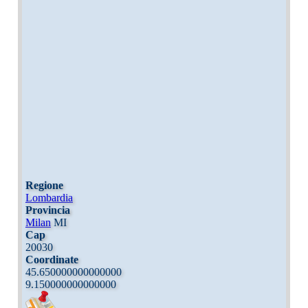
Regione
Lombardia
Provincia
Milan
MI
Cap
20030
Coordinate
45.650000000000000
9.150000000000000