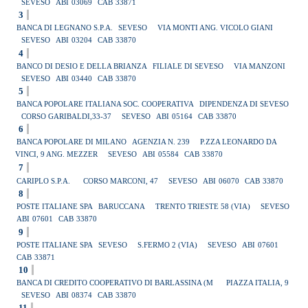
SEVESO
ABI
03069
CAB
33871
3
BANCA DI LEGNANO S.P.A.
SEVESO
VIA MONTI ANG. VICOLO GIANI
SEVESO
ABI
03204
CAB
33870
4
BANCO DI DESIO E DELLA BRIANZA
FILIALE DI SEVESO
VIA MANZONI
SEVESO
ABI
03440
CAB
33870
5
BANCA POPOLARE ITALIANA SOC. COOPERATIVA
DIPENDENZA DI SEVESO
CORSO GARIBALDI,33-37
SEVESO
ABI
05164
CAB
33870
6
BANCA POPOLARE DI MILANO
AGENZIA N. 239
P.ZZA LEONARDO DA
VINCI, 9 ANG. MEZZER
SEVESO
ABI
05584
CAB
33870
7
CARIPLO S.P.A.
CORSO MARCONI, 47
SEVESO
ABI
06070
CAB
33870
8
POSTE ITALIANE SPA
BARUCCANA
TRENTO TRIESTE 58 (VIA)
SEVESO
ABI
07601
CAB
33870
9
POSTE ITALIANE SPA
SEVESO
S.FERMO 2 (VIA)
SEVESO
ABI
07601
CAB
33871
10
BANCA DI CREDITO COOPERATIVO DI BARLASSINA (M
PIAZZA ITALIA, 9
SEVESO
ABI
08374
CAB
33870
11