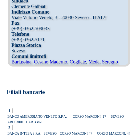
Sindaco
Clemente Galbiati
Indirizzo Comune
Viale Vittorio Veneto, 3 - 20030 Seveso - ITALY
Fax
(+39) 0362-509033
Telefono
(+39) 0362-5171
Piazza Storica
Seveso
Comuni limitrofi
Barlassina
,
Cesano Maderno
,
Cogliate
,
Meda
,
Seregno
Filiali bancarie
1
BANCO AMBROSIANO VENETO S.P.A.
CORSO MARCONI, 17
SEVESO
ABI
03001
CAB
33870
2
BANCA INTESA S.P.A.
SEVESO - CORSO MARCONI 47
CORSO MARCONI, 47