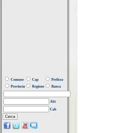
Comune
Cap
Prefisso
Provincia
Regione
Banca
Abi
Cab