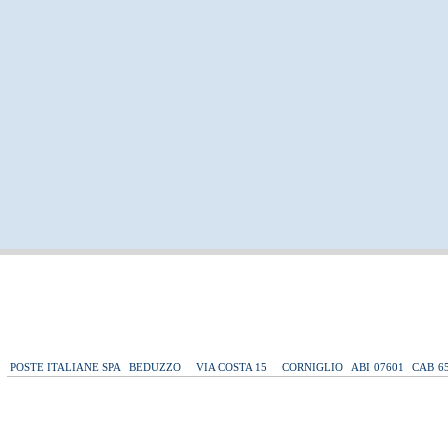
POSTE ITALIANE SPA
BEDUZZO
VIA COSTA 15
CORNIGLIO
ABI
07601
CAB
6