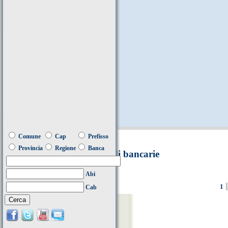
Comune
Cap
Prefisso
Provincia
Regione
Banca
Filiali bancarie
Abi
1
Cab