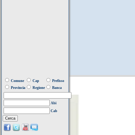
Comune
Cap
Prefisso
Provincia
Regione
Banca
Abi
Cab