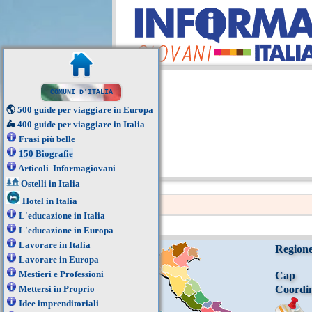
COMUNI D'ITALIA
🌎
500 guide per viaggiare in Europa
🛵
400 guide per viaggiare in Italia
Frasi più belle
150 Biografie
Articoli Informagiovani
Ostelli in Italia
Hotel in Italia
L'educazione in Italia
L'educazione in Europa
Lavorare in Italia
Region
Lavorare in Europa
Mestieri e Professioni
Cap
Mettersi in Proprio
Coordi
Idee imprenditoriali