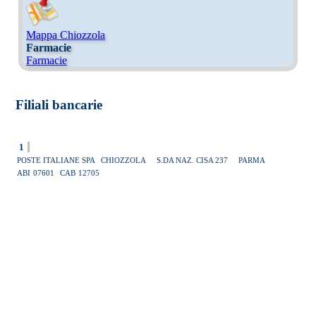
Mappa Chiozzola
Farmacie
Farmacie
Filiali bancarie
1
POSTE ITALIANE SPA
CHIOZZOLA
S.DA NAZ. CISA 237
PARMA
ABI
07601
CAB
12705