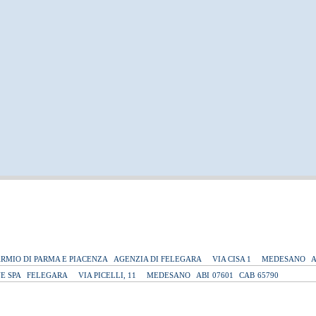
ARMIO DI PARMA E PIACENZA
AGENZIA DI FELEGARA
VIA CISA 1
MEDESANO
A
E SPA
FELEGARA
VIA PICELLI, 11
MEDESANO
ABI
07601
CAB
65790