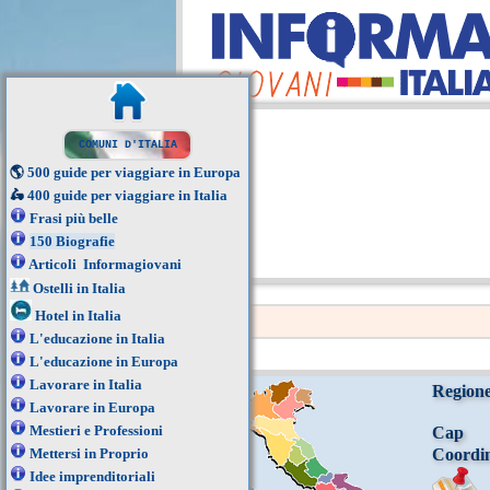
COMUNI D'ITALIA
🌎
500 guide per viaggiare in Europa
🛵
400 guide per viaggiare in Italia
Frasi più belle
150 Biografie
Articoli Informagiovani
Ostelli in Italia
Hotel in Italia
L'educazione in Italia
L'educazione in Europa
Lavorare in Italia
Region
Lavorare in Europa
Mestieri e Professioni
Cap
Mettersi in Proprio
Coordi
Idee imprenditoriali