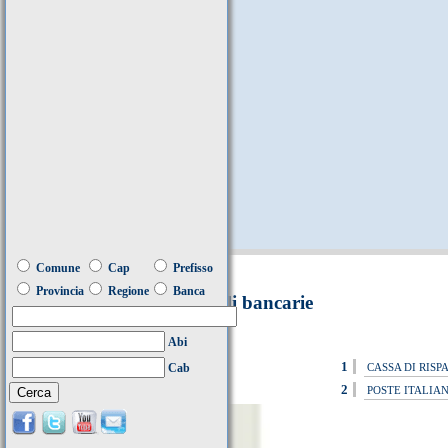
Comune
Cap
Prefisso
Provincia
Regione
Banca
Filiali bancarie
Abi
1
Cab
CASSA DI RISP
2
POSTE ITALIAN