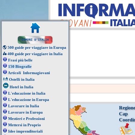
COMUNI D'ITALIA
🌎
500 guide per viaggiare in Europa
🛵
400 guide per viaggiare in Italia
Frasi più belle
150 Biografie
Articoli Informagiovani
Ostelli in Italia
Hotel in Italia
L'educazione in Italia
L'educazione in Europa
Lavorare in Italia
Region
Lavorare in Europa
Cap
Mestieri e Professioni
Coordi
Mettersi in Proprio
Idee imprenditoriali