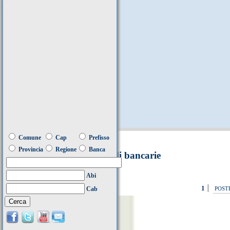
Comune
Cap
Prefisso
Provincia
Regione
Banca
Filiali bancarie
Abi
1
Cab
POST