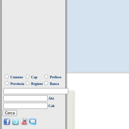
Comune
Cap
Prefisso
Provincia
Regione
Banca
Abi
Cab