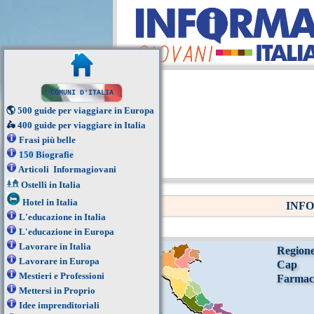
COMUNI D'ITALIA
🌎
500 guide per viaggiare in Europa
🛵
400 guide per viaggiare in Italia
Frasi più belle
150 Biografie
Articoli Informagiovani
Ostelli in Italia
Hotel in Italia
INFO
L'educazione in Italia
L'educazione in Europa
Lavorare in Italia
Region
Lavorare in Europa
Cap
Mestieri e Professioni
Farmac
Mettersi in Proprio
Idee imprenditoriali