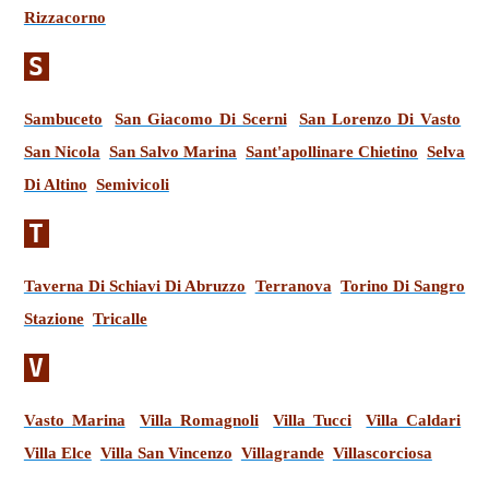
Rizzacorno
S
Sambuceto
San Giacomo Di Scerni
San Lorenzo Di Vasto
San Nicola
San Salvo Marina
Sant'apollinare Chietino
Selva
Di Altino
Semivicoli
T
Taverna Di Schiavi Di Abruzzo
Terranova
Torino Di Sangro
Stazione
Tricalle
V
Vasto Marina
Villa Romagnoli
Villa Tucci
Villa Caldari
Villa Elce
Villa San Vincenzo
Villagrande
Villascorciosa