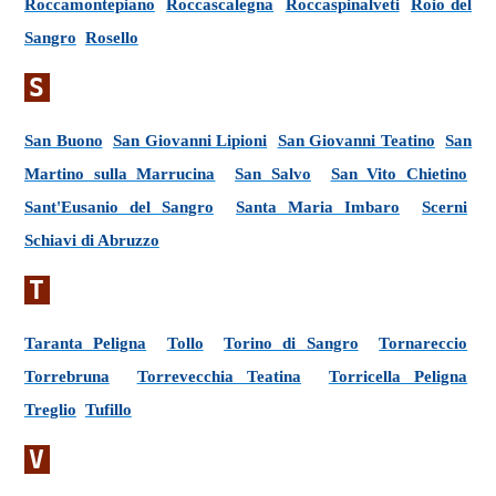
Roccamontepiano
Roccascalegna
Roccaspinalveti
Roio del
Sangro
Rosello
S
San Buono
San Giovanni Lipioni
San Giovanni Teatino
San
Martino sulla Marrucina
San Salvo
San Vito Chietino
Sant'Eusanio del Sangro
Santa Maria Imbaro
Scerni
Schiavi di Abruzzo
T
Taranta Peligna
Tollo
Torino di Sangro
Tornareccio
Torrebruna
Torrevecchia Teatina
Torricella Peligna
Treglio
Tufillo
V