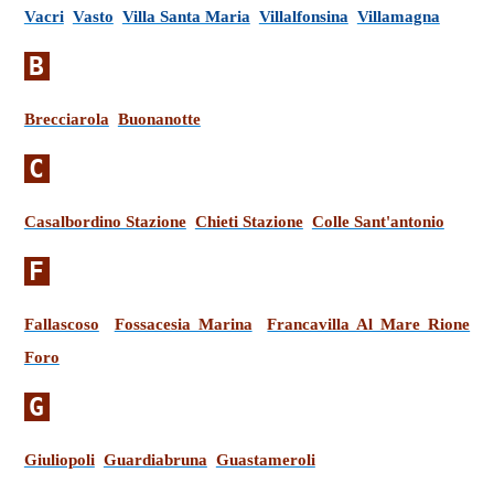
Vacri
Vasto
Villa Santa Maria
Villalfonsina
Villamagna
B
Brecciarola
Buonanotte
C
Casalbordino Stazione
Chieti Stazione
Colle Sant'antonio
F
Fallascoso
Fossacesia Marina
Francavilla Al Mare Rione
Foro
G
Giuliopoli
Guardiabruna
Guastameroli