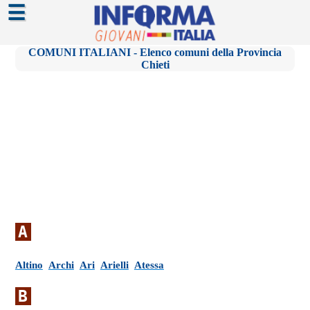
☰
COMUNI ITALIANI - Elenco comuni della Provincia
Chieti
A
Altino
Archi
Ari
Arielli
Atessa
B