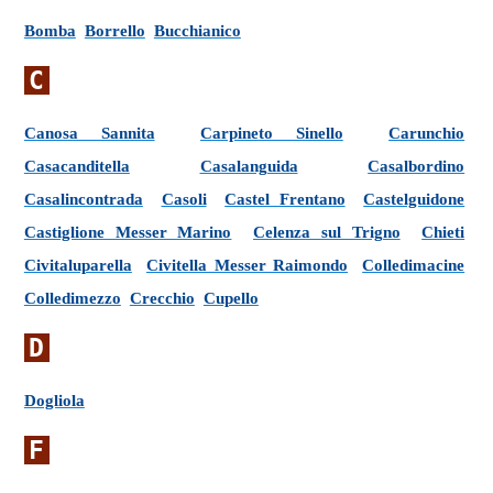
Bomba
Borrello
Bucchianico
C
Canosa Sannita
Carpineto Sinello
Carunchio
Casacanditella
Casalanguida
Casalbordino
Casalincontrada
Casoli
Castel Frentano
Castelguidone
Castiglione Messer Marino
Celenza sul Trigno
Chieti
Civitaluparella
Civitella Messer Raimondo
Colledimacine
Colledimezzo
Crecchio
Cupello
D
Dogliola
F