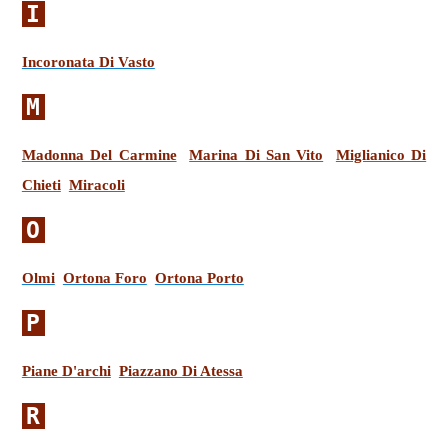
I
Incoronata Di Vasto
M
Madonna Del Carmine
Marina Di San Vito
Miglianico Di
Chieti
Miracoli
O
Olmi
Ortona Foro
Ortona Porto
P
Piane D'archi
Piazzano Di Atessa
R