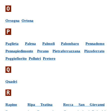
O
Orsogna
Ortona
P
Paglieta
Palena
Palmoli
Palombaro
Pennadomo
Pennapiedimonte
Perano
Pietraferrazzana
Pizzoferrato
Poggiofiorito
Pollutri
Pretoro
Q
Quadri
R
Rapino
Ripa Teatina
Rocca San Giovanni