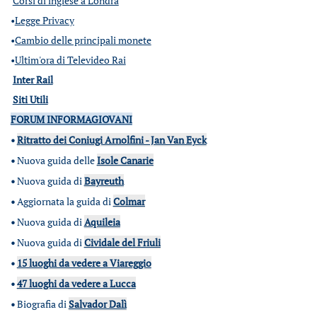
Corsi di inglese a Londra
•
Legge Privacy
•
Cambio delle principali monete
•
Ultim'ora di Televideo Rai
Inter Rail
Siti Utili
FORUM INFORMAGIOVANI
•
Ritratto dei Coniugi Arnolfini - Jan Van Eyck
•
Nuova guida delle
Isole Canarie
•
Nuova guida di
Bayreuth
•
Aggiornata la guida di
Colmar
•
Nuova guida di
Aquileia
•
Nuova guida di
Cividale del Friuli
•
15 luoghi da vedere a Viareggio
•
47 luoghi da vedere a Lucca
•
Biografia di
Salvador Dalì