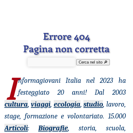
Errore 404
Pagina non corretta
Cerca nel sito 🔎︎
I
nformagiovani
Italia nel 2023 ha
festeggiato 20 anni! Dal 2003
cultura
,
viaggi
,
ecologia
,
studio
, lavoro,
stage, formazione e volontariato. 15.000
Articoli
:
Biografie
, storia, scuola,