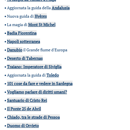
•
Aggiornata la guida della
Andalusia
•
Nuova guida di
Hyères
•
La magia di
Mont St Michel
•
Badia Fiorentina
•
Napoli sotterranea
•
Danubio
il Grande fiume d'Europa
•
Deserto di Tabernas
•
Traiano: Imperatore di Siviglia
•
Aggiornata la guida di
Toledo
•
101 cose da fare e vedere in Sardegna
•
Vogliamo parlare di diritti umani?
•
Santuario di Cristo Rei
•
Il Ponte 25 de Abril
•
Chiado, tra le strade di Pessoa
•
Duomo di Orvieto