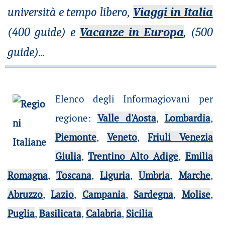
università e tempo libero,
Viaggi in Italia
(400 guide) e
Vacanze in Europa
, (500
guide)
...
Elenco degli Informagiovani per
regione
:
Valle d'Aosta
,
Lombardia
,
Piemonte
,
Veneto
,
Friuli Venezia
Giulia
,
Trentino Alto Adige
,
Emilia
Romagna
,
Toscana
,
Liguria
,
Umbria
,
Marche
,
Abruzzo
,
Lazio
,
Campania
,
Sardegna
,
Molise
,
Puglia
,
Basilicata
,
Calabria
,
Sicilia