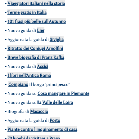
•
Viaggiatori italiani nella storia
•
Terme gratis in Italia
•
101 frasi più belle sull'Autunno
•
Nuova guida di
Lier
•
Aggiornata la guida di
Siviglia
•
Ritratto dei Coniugi Arnolfini
•
Breve biografia di Franz Kafka
•
Nuova guida di
Assisi
•
I libri nell'Antica Roma
•
Compiano
Il borgo "principesco"
•
Nuova guida su
Cosa mangiare in Piemonte
•
Nuova guida sull
a
Valle delle Loira
•
Biografia di
Masaccio
•
Aggiornata la guida di
Porto
•
Piante contro l'inquinamento di casa
•
70 luoghi da visitare a Praga