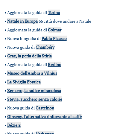
•
Aggiornata la guida di
Torino
•
Natale in Europa
66 città dove andare a Natale
•
Aggiornata la guida di
Colmar
•
Nuova biografia di
Pablo Picasso
•
Nuova guida di
Chambéry
•
Graz, la perla della Stiria
•
Aggiornata la guida di
Berlino
•
Museo dell'Ambra a Vilnius
•
La Siviglia Ebraica
•
Zenzero, la radice miracolosa
•
Stevia, zucchero senza calorie
•
Nuova guida di
Castelnou
•
Ginseng, l'alternativa rinforzante al caffè
•
Béziers
•
Nuova guida di
Narbonne