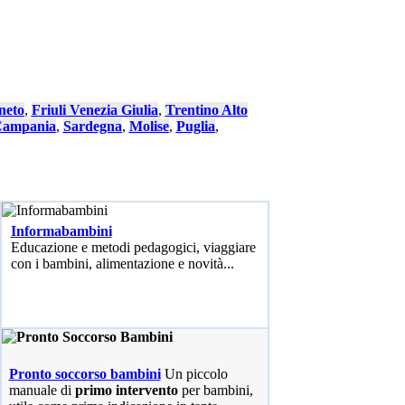
neto
,
Friuli Venezia Giulia
,
Trentino Alto
ampania
,
Sardegna
,
Molise
,
Puglia
,
Informabambini
Educazione e metodi pedagogici, viaggiare
con i bambini, alimentazione e novità...
Pronto soccorso bambini
Un piccolo
manuale di
primo intervento
per bambini,