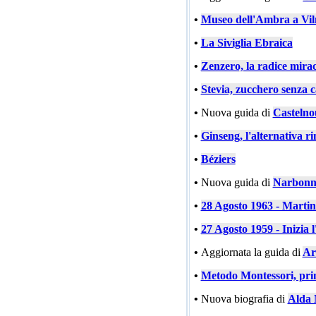
•
Museo dell'Ambra a Vil
•
La Siviglia Ebraica
•
Zenzero, la radice mira
•
Stevia, zucchero senza c
•
Nuova guida di
Castelno
•
Ginseng, l'alternativa ri
•
Béziers
•
Nuova guida di
Narbonn
•
28 Agosto 1963 - Marti
•
27 Agosto 1959 - Inizia l
•
Aggiornata la guida di
Ar
•
Metodo Montessori, prin
•
Nuova biografia di
Alda 