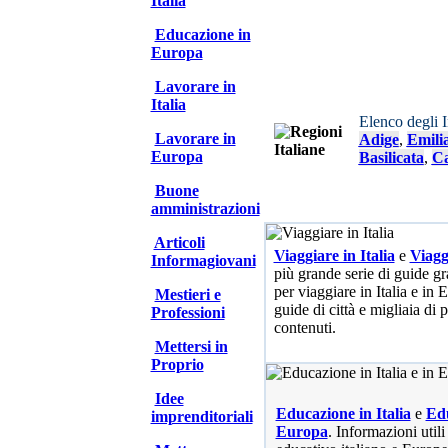
Italia
Educazione in
Europa
Lavorare in
Italia
Elenco degli 
Lavorare in
Adige
,
Emili
Europa
Basilicata
,
Ca
Buone
amministrazioni
Articoli
Viaggiare in Italia
e
Viagg
Informagiovani
più grande serie di guide gra
per viaggiare in Italia e in
Mestieri e
guide di città e migliaia di 
Professioni
contenuti.
Mettersi in
Proprio
Idee
Educazione in Italia
e
Edu
imprenditoriali
Europa
. Informazioni utili