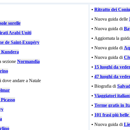
•
Ritratto dei Coni
•
Nuova guida delle
ole sorelle
•
Nuova guida di
Ba
rati Arabi Uniti
•
Aggiornata la guida
ne de Saint-Exupéry
•
Nuova guida di
Aqu
 Kundera
•
Nuova guida di
Civ
a sezione
Normandia
•
15 luoghi da vede
rino
•
47 luoghi da vede
tà dove andare a Natale
•
Biografia di
Salvad
lmar
•
Viaggiatori italiani
 Picasso
•
Terme gratis in Ita
ry
•
101 frasi più bell
ia
•
Nuova guida di
Li
rlino