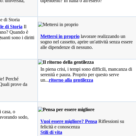
o: università,
dipendenti? In Italia o all'estero?
le di Storia
Il
liano? Quando è
Mettersi in proprio
lavorare realizzando un
anti sono i diritti
sogno nel cassetto, aprire un'attività senza essere
alle dipendenze di nessuno.
In piena crisi, i tempi sono difficili, mancanza di
serenità e paura. Proprio per questo serve
ie! Perché
un...
ritorno alla gentilezza
Quali prove da
i casa, o
avorando sodo,
Vuoi essere migliore? Pensa
Riflessioni su
felicità e conoscenza
Stili di vita