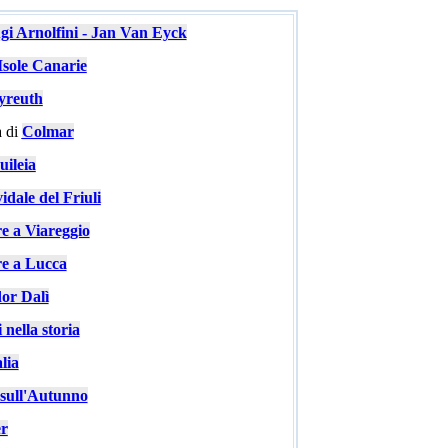
ugi Arnolfini - Jan Van Eyck
Isole Canarie
yreuth
 di
Colmar
ileia
idale del Friuli
re a Viareggio
re a Lucca
or Dalì
 nella storia
lia
e sull'Autunno
er