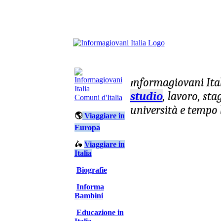
nformagiovani
Ita
I
studio
, lavoro, st
Comuni d'Italia
università e tempo 
🌎
Viaggiare in
Europa
🛵
Viaggiare in
Italia
Biografie
Informa
Bambini
Educazione in