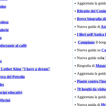
•
Aggiornata la guida
nius
•
Ritratto dei Coniu
•
Breve biografia d
colosa
•
Nuova guida di
Ass
alorie
•
I libri nell'Antic
u
•
Compiano
Il bor
nforzante al caffè
•
Nuova guida su
Co
•
Nuova guida sull
a
e
•
Biografia di
Masac
n Luther King "I have a dream"
•
Aggiornata la guida
'era del Petrolio
•
Piante contro l'in
les
•
70 luoghi da visit
cipi educativi
•
Aggiornata la guida
Merini
•
Nuova guida di
Hy