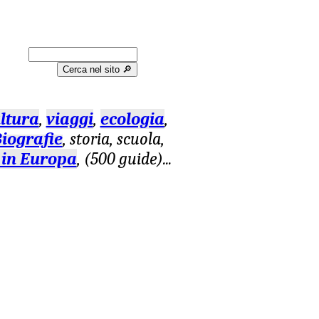
Cerca nel sito 🔎︎
ltura
,
viaggi
,
ecologia
,
iografie
, storia, scuola,
 in Europa
, (500 guide)
...