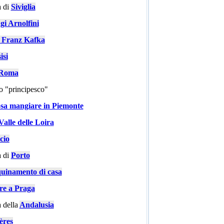
 di
Siviglia
gi Arnolfini
i Franz Kafka
isi
a Roma
go "principesco"
sa mangiare in Piemonte
Valle delle Loira
cio
 di
Porto
quinamento di casa
are a Praga
 della
Andalusia
ères