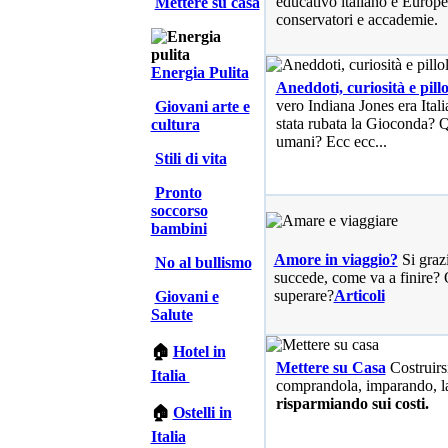
educativo italiano e Europe
Mettere su casa
conservatori e accademie.
Energia Pulita
Aneddoti, curiosità e pillo
vero Indiana Jones era Ita
Giovani arte e
stata rubata la Gioconda? Qu
cultura
umani? Ecc ecc...
Stili di vita
Pronto
soccorso
bambini
Amore in viaggio?
Si graz
No al bullismo
succede, come va a finire? 
superare?
Articoli
Giovani e
Salute
🏠
Hotel in
Mettere su Casa
Costruirs
Italia
comprandola, imparando, l
risparmiando sui costi.
🏠
Ostelli in
Italia