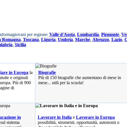
Informagiovani per regione
:
Valle d'Aosta
,
Lombardia
,
Piemonte
,
Ve
a Romagna
,
Toscana
,
Liguria
,
Umbria
,
Marche
,
Abruzzo
,
Lazio
,
C
labria
,
Sicilia
iare in Europa
la
Biografie
tuite e originali
Più di 150 biografie che aumentano di mese in
 Europa. Più di 900
mese... utili per la scuola!
pagine di
cazione in
Lavorare in Italia
e
Lavorare in Europa
 sul sistema
possibilità
, strumenti, opportunità, autonomi o