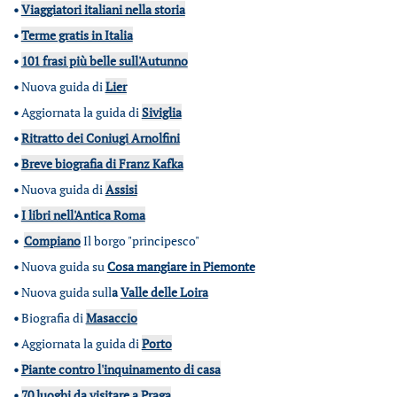
•
Viaggiatori italiani nella storia
•
Terme gratis in Italia
•
101 frasi più belle sull'Autunno
•
Nuova guida di
Lier
•
Aggiornata la guida di
Siviglia
•
Ritratto dei Coniugi Arnolfini
•
Breve biografia di Franz Kafka
•
Nuova guida di
Assisi
•
I libri nell'Antica Roma
•
Compiano
Il borgo "principesco"
•
Nuova guida su
Cosa mangiare in Piemonte
•
Nuova guida sull
a
Valle delle Loira
•
Biografia di
Masaccio
•
Aggiornata la guida di
Porto
•
Piante contro l'inquinamento di casa
•
70 luoghi da visitare a Praga