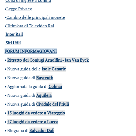
Corsi di inglese a Londra
•
Legge Privacy
•
Cambio delle principali monete
•
Ultim'ora di Televideo Rai
Inter Rail
Siti Utili
FORUM INFORMAGIOVANI
•
Ritratto dei Coniugi Arnolfini - Jan Van Eyck
•
Nuova guida delle
Isole Canarie
•
Nuova guida di
Bayreuth
•
Aggiornata la guida di
Colmar
•
Nuova guida di
Aquileia
•
Nuova guida di
Cividale del Friuli
•
15 luoghi da vedere a Viareggio
•
47 luoghi da vedere a Lucca
•
Biografia di
Salvador Dalì