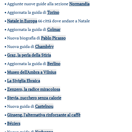
•
Aggiunte nuove guide alla sezione
Normandia
•
Aggiornata la guida di
Torino
•
Natale in Europa
66 città dove andare a Natale
•
Aggiornata la guida di
Colmar
•
Nuova biografia di
Pablo Picasso
•
Nuova guida di
Chambéry
•
Graz, la perla della Stiria
•
Aggiornata la guida di
Berlino
•
Museo dell'Ambra a Vilnius
•
La Siviglia Ebraica
•
Zenzero, la radice miracolosa
•
Stevia, zucchero senza calorie
•
Nuova guida di
Castelnou
•
Ginseng, l'alternativa rinforzante al caffè
•
Béziers
•
Nuova guida di
Narbonne