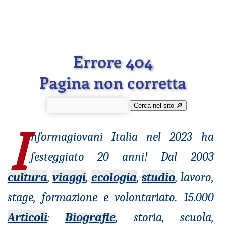
Errore 404
Pagina non corretta
Cerca nel sito 🔎︎
I
nformagiovani
Italia nel 2023 ha
festeggiato 20 anni! Dal 2003
cultura
,
viaggi
,
ecologia
,
studio
, lavoro,
stage, formazione e volontariato. 15.000
Articoli
:
Biografie
, storia, scuola,