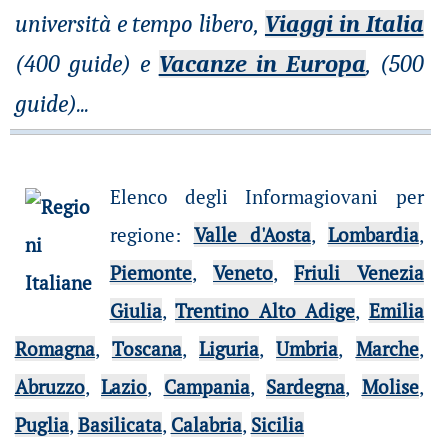
università e tempo libero,
Viaggi in Italia
(400 guide) e
Vacanze in Europa
, (500
guide)
...
Elenco degli Informagiovani per
regione
:
Valle d'Aosta
,
Lombardia
,
Piemonte
,
Veneto
,
Friuli Venezia
Giulia
,
Trentino Alto Adige
,
Emilia
Romagna
,
Toscana
,
Liguria
,
Umbria
,
Marche
,
Abruzzo
,
Lazio
,
Campania
,
Sardegna
,
Molise
,
Puglia
,
Basilicata
,
Calabria
,
Sicilia