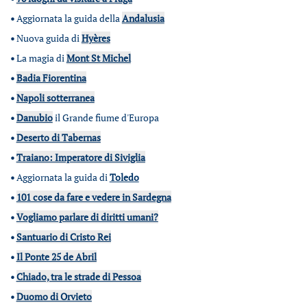
•
Aggiornata la guida della
Andalusia
•
Nuova guida di
Hyères
•
La magia di
Mont St Michel
•
Badia Fiorentina
•
Napoli sotterranea
•
Danubio
il Grande fiume d'Europa
•
Deserto di Tabernas
•
Traiano: Imperatore di Siviglia
•
Aggiornata la guida di
Toledo
•
101 cose da fare e vedere in Sardegna
•
Vogliamo parlare di diritti umani?
•
Santuario di Cristo Rei
•
Il Ponte 25 de Abril
•
Chiado, tra le strade di Pessoa
•
Duomo di Orvieto