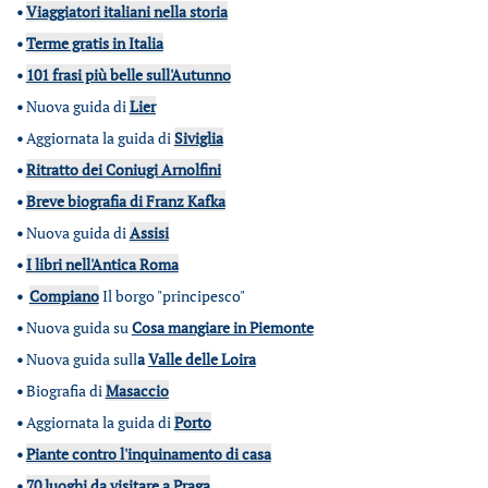
•
Viaggiatori italiani nella storia
•
Terme gratis in Italia
•
101 frasi più belle sull'Autunno
•
Nuova guida di
Lier
•
Aggiornata la guida di
Siviglia
•
Ritratto dei Coniugi Arnolfini
•
Breve biografia di Franz Kafka
•
Nuova guida di
Assisi
•
I libri nell'Antica Roma
•
Compiano
Il borgo "principesco"
•
Nuova guida su
Cosa mangiare in Piemonte
•
Nuova guida sull
a
Valle delle Loira
•
Biografia di
Masaccio
•
Aggiornata la guida di
Porto
•
Piante contro l'inquinamento di casa
•
70 luoghi da visitare a Praga