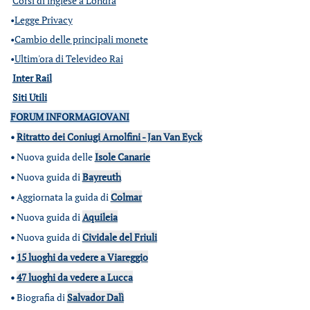
Corsi di inglese a Londra
•
Legge Privacy
•
Cambio delle principali monete
•
Ultim'ora di Televideo Rai
Inter Rail
Siti Utili
FORUM INFORMAGIOVANI
•
Ritratto dei Coniugi Arnolfini - Jan Van Eyck
•
Nuova guida delle
Isole Canarie
•
Nuova guida di
Bayreuth
•
Aggiornata la guida di
Colmar
•
Nuova guida di
Aquileia
•
Nuova guida di
Cividale del Friuli
•
15 luoghi da vedere a Viareggio
•
47 luoghi da vedere a Lucca
•
Biografia di
Salvador Dalì