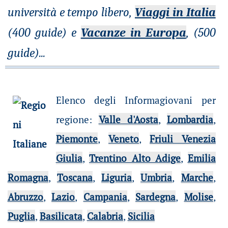
università e tempo libero,
Viaggi in Italia
(400 guide) e
Vacanze in Europa
, (500
guide)
...
Elenco degli Informagiovani per
regione
:
Valle d'Aosta
,
Lombardia
,
Piemonte
,
Veneto
,
Friuli Venezia
Giulia
,
Trentino Alto Adige
,
Emilia
Romagna
,
Toscana
,
Liguria
,
Umbria
,
Marche
,
Abruzzo
,
Lazio
,
Campania
,
Sardegna
,
Molise
,
Puglia
,
Basilicata
,
Calabria
,
Sicilia