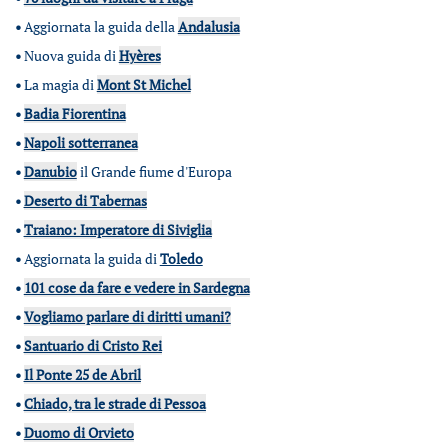
•
Aggiornata la guida della
Andalusia
•
Nuova guida di
Hyères
•
La magia di
Mont St Michel
•
Badia Fiorentina
•
Napoli sotterranea
•
Danubio
il Grande fiume d'Europa
•
Deserto di Tabernas
•
Traiano: Imperatore di Siviglia
•
Aggiornata la guida di
Toledo
•
101 cose da fare e vedere in Sardegna
•
Vogliamo parlare di diritti umani?
•
Santuario di Cristo Rei
•
Il Ponte 25 de Abril
•
Chiado, tra le strade di Pessoa
•
Duomo di Orvieto