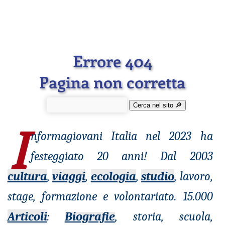
Errore 404
Pagina non corretta
Cerca nel sito 🔎︎
I
nformagiovani
Italia nel 2023 ha
festeggiato 20 anni! Dal 2003
cultura
,
viaggi
,
ecologia
,
studio
, lavoro,
stage, formazione e volontariato. 15.000
Articoli
:
Biografie
, storia, scuola,