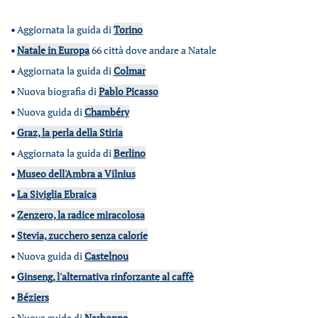
•
Aggiornata la guida di
Torino
•
Natale in Europa
66 città dove andare a Natale
•
Aggiornata la guida di
Colmar
•
Nuova biografia di
Pablo Picasso
•
Nuova guida di
Chambéry
•
Graz, la perla della Stiria
•
Aggiornata la guida di
Berlino
•
Museo dell'Ambra a Vilnius
•
La Siviglia Ebraica
•
Zenzero, la radice miracolosa
•
Stevia, zucchero senza calorie
•
Nuova guida di
Castelnou
•
Ginseng, l'alternativa rinforzante al caffè
•
Béziers
•
Nuova guida di
Narbonne