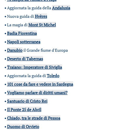
•
Aggiornata la guida della
Andalusia
•
Nuova guida di
Hyères
•
La magia di
Mont St Michel
•
Badia Fiorentina
•
Napoli sotterranea
•
Danubio
il Grande fiume d'Europa
•
Deserto di Tabernas
•
Traiano: Imperatore di Siviglia
•
Aggiornata la guida di
Toledo
•
101 cose da fare e vedere in Sardegna
•
Vogliamo parlare di diritti umani?
•
Santuario di Cristo Rei
•
Il Ponte 25 de Abril
•
Chiado, tra le strade di Pessoa
•
Duomo di Orvieto