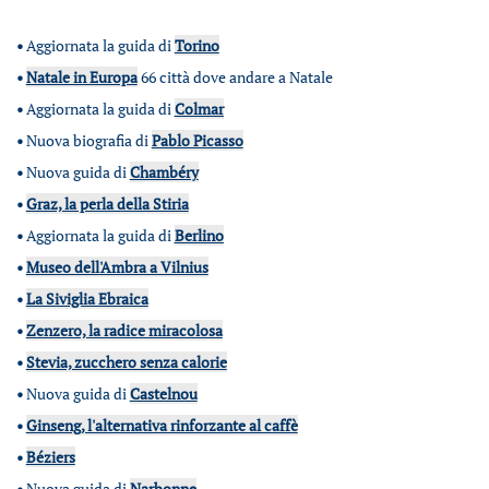
•
Aggiornata la guida di
Torino
•
Natale in Europa
66 città dove andare a Natale
•
Aggiornata la guida di
Colmar
•
Nuova biografia di
Pablo Picasso
•
Nuova guida di
Chambéry
•
Graz, la perla della Stiria
•
Aggiornata la guida di
Berlino
•
Museo dell'Ambra a Vilnius
•
La Siviglia Ebraica
•
Zenzero, la radice miracolosa
•
Stevia, zucchero senza calorie
•
Nuova guida di
Castelnou
•
Ginseng, l'alternativa rinforzante al caffè
•
Béziers
•
Nuova guida di
Narbonne