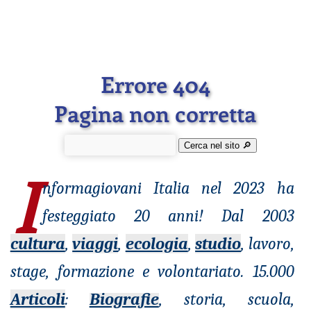
Errore 404
Pagina non corretta
Cerca nel sito 🔎︎
I
nformagiovani
Italia nel 2023 ha
festeggiato 20 anni! Dal 2003
cultura
,
viaggi
,
ecologia
,
studio
, lavoro,
stage, formazione e volontariato. 15.000
Articoli
:
Biografie
, storia, scuola,