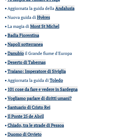
•
Aggiornata la guida della
Andalusia
•
Nuova guida di
Hyères
•
La magia di
Mont St Michel
•
Badia Fiorentina
•
Napoli sotterranea
•
Danubio
il Grande fiume d'Europa
•
Deserto di Tabernas
•
Traiano: Imperatore di Siviglia
•
Aggiornata la guida di
Toledo
•
101 cose da fare e vedere in Sardegna
•
Vogliamo parlare di diritti umani?
•
Santuario di Cristo Rei
•
Il Ponte 25 de Abril
•
Chiado, tra le strade di Pessoa
•
Duomo di Orvieto