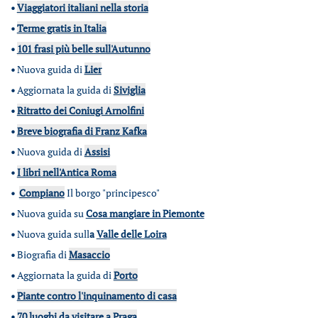
•
Viaggiatori italiani nella storia
•
Terme gratis in Italia
•
101 frasi più belle sull'Autunno
•
Nuova guida di
Lier
•
Aggiornata la guida di
Siviglia
•
Ritratto dei Coniugi Arnolfini
•
Breve biografia di Franz Kafka
•
Nuova guida di
Assisi
•
I libri nell'Antica Roma
•
Compiano
Il borgo "principesco"
•
Nuova guida su
Cosa mangiare in Piemonte
•
Nuova guida sull
a
Valle delle Loira
•
Biografia di
Masaccio
•
Aggiornata la guida di
Porto
•
Piante contro l'inquinamento di casa
•
70 luoghi da visitare a Praga