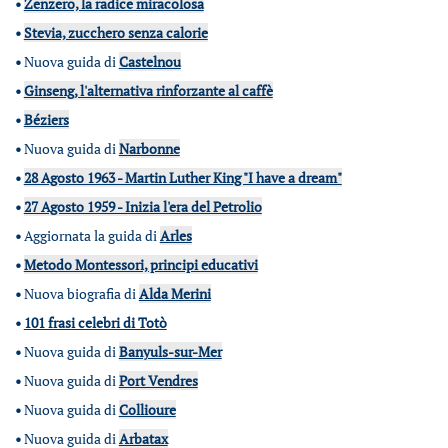
•
Zenzero, la radice miracolosa
•
Stevia, zucchero senza calorie
•
Nuova guida di
Castelnou
•
Ginseng, l'alternativa rinforzante al caffè
•
Béziers
•
Nuova guida di
Narbonne
•
28 Agosto 1963 - Martin Luther King "I have a dream"
•
27 Agosto 1959 - Inizia l'era del Petrolio
•
Aggiornata la guida di
Arles
•
Metodo Montessori, principi educativi
•
Nuova biografia di
Alda Merini
•
101 frasi celebri di Totò
•
Nuova guida di
Banyuls-sur-Mer
•
Nuova guida di
Port Vendres
•
Nuova guida di
Collioure
•
Nuova guida di
Arbatax