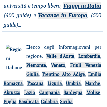
università e tempo libero,
Viaggi in Italia
(400 guide) e
Vacanze in Europa
, (500
guide)
...
Elenco degli Informagiovani per
regione
:
Valle d'Aosta
,
Lombardia
,
Piemonte
,
Veneto
,
Friuli Venezia
Giulia
,
Trentino Alto Adige
,
Emilia
Romagna
,
Toscana
,
Liguria
,
Umbria
,
Marche
,
Abruzzo
,
Lazio
,
Campania
,
Sardegna
,
Molise
,
Puglia
,
Basilicata
,
Calabria
,
Sicilia