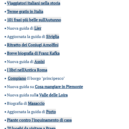
•
Viaggiatori italiani nella storia
•
Terme gratis in Italia
•
101 frasi più belle sull'Autunno
•
Nuova guida di
Lier
•
Aggiornata la guida di
Siviglia
•
Ritratto dei Coniugi Arnolfini
•
Breve biografia di Franz Kafka
•
Nuova guida di
Assisi
•
I libri nell'Antica Roma
•
Compiano
Il borgo "principesco"
•
Nuova guida su
Cosa mangiare in Piemonte
•
Nuova guida sull
a
Valle delle Loira
•
Biografia di
Masaccio
•
Aggiornata la guida di
Porto
•
Piante contro l'inquinamento di casa
•
70 luoghi da visitare a Praga