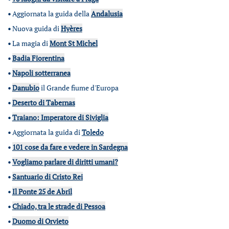
•
Aggiornata la guida della
Andalusia
•
Nuova guida di
Hyères
•
La magia di
Mont St Michel
•
Badia Fiorentina
•
Napoli sotterranea
•
Danubio
il Grande fiume d'Europa
•
Deserto di Tabernas
•
Traiano: Imperatore di Siviglia
•
Aggiornata la guida di
Toledo
•
101 cose da fare e vedere in Sardegna
•
Vogliamo parlare di diritti umani?
•
Santuario di Cristo Rei
•
Il Ponte 25 de Abril
•
Chiado, tra le strade di Pessoa
•
Duomo di Orvieto