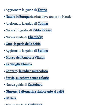
•
Aggiornata la guida di
Torino
•
Natale in Europa
66 città dove andare a Natale
•
Aggiornata la guida di
Colmar
•
Nuova biografia di
Pablo Picasso
•
Nuova guida di
Chambéry
•
Graz, la perla della Stiria
•
Aggiornata la guida di
Berlino
•
Museo dell'Ambra a Vilnius
•
La Siviglia Ebraica
•
Zenzero, la radice miracolosa
•
Stevia, zucchero senza calorie
•
Nuova guida di
Castelnou
•
Ginseng, l'alternativa rinforzante al caffè
•
Béziers
•
Nuova guida di
Narbonne