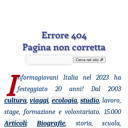
Errore 404
Pagina non corretta
Cerca nel sito 🔎︎
I
nformagiovani
Italia nel 2023 ha
festeggiato 20 anni! Dal 2003
cultura
,
viaggi
,
ecologia
,
studio
, lavoro,
stage, formazione e volontariato. 15.000
Articoli
:
Biografie
, storia, scuola,