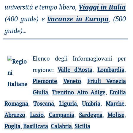
università e tempo libero,
Viaggi in Italia
(400 guide) e
Vacanze in Europa
, (500
guide)
...
Elenco degli Informagiovani per
regione
:
Valle d'Aosta
,
Lombardia
,
Piemonte
,
Veneto
,
Friuli Venezia
Giulia
,
Trentino Alto Adige
,
Emilia
Romagna
,
Toscana
,
Liguria
,
Umbria
,
Marche
,
Abruzzo
,
Lazio
,
Campania
,
Sardegna
,
Molise
,
Puglia
,
Basilicata
,
Calabria
,
Sicilia