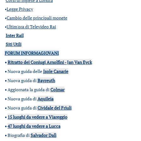
Corsi di inglese a Londra
•
Legge Privacy
•
Cambio delle principali monete
•
Ultim'ora di Televideo Rai
Inter Rail
Siti Utili
FORUM INFORMAGIOVANI
•
Ritratto dei Coniugi Arnolfini - Jan Van Eyck
•
Nuova guida delle
Isole Canarie
•
Nuova guida di
Bayreuth
•
Aggiornata la guida di
Colmar
•
Nuova guida di
Aquileia
•
Nuova guida di
Cividale del Friuli
•
15 luoghi da vedere a Viareggio
•
47 luoghi da vedere a Lucca
•
Biografia di
Salvador Dalì