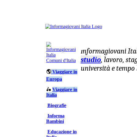
nformagiovani
Ita
I
studio
, lavoro, st
Comuni d'Italia
università e tempo 
🌎
Viaggiare in
Europa
🛵
Viaggiare in
Italia
Biografie
Informa
Bambini
Educazione in