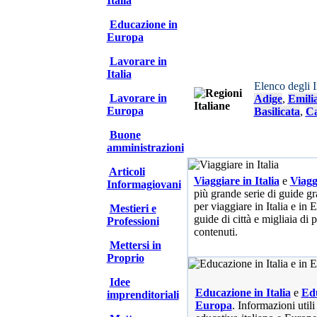
Italia
Educazione in
Europa
Lavorare in
Italia
Elenco degli 
Lavorare in
Adige
,
Emili
Europa
Basilicata
,
Ca
Buone
amministrazioni
Articoli
Viaggiare in Italia
e
Viagg
Informagiovani
più grande serie di guide gra
per viaggiare in Italia e in
Mestieri e
guide di città e migliaia di 
Professioni
contenuti.
Mettersi in
Proprio
Idee
Educazione in Italia
e
Edu
imprenditoriali
Europa
. Informazioni utili