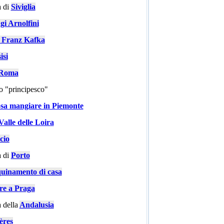
 di
Siviglia
gi Arnolfini
i Franz Kafka
isi
a Roma
go "principesco"
sa mangiare in Piemonte
Valle delle Loira
cio
 di
Porto
quinamento di casa
are a Praga
 della
Andalusia
ères