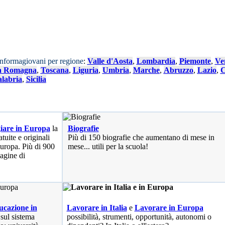
Informagiovani per regione
:
Valle d'Aosta
,
Lombardia
,
Piemonte
,
Ve
a Romagna
,
Toscana
,
Liguria
,
Umbria
,
Marche
,
Abruzzo
,
Lazio
,
C
labria
,
Sicilia
iare in Europa
la
Biografie
tuite e originali
Più di 150 biografie che aumentano di mese in
 Europa. Più di 900
mese... utili per la scuola!
pagine di
cazione in
Lavorare in Italia
e
Lavorare in Europa
 sul sistema
possibilità
, strumenti, opportunità, autonomi o