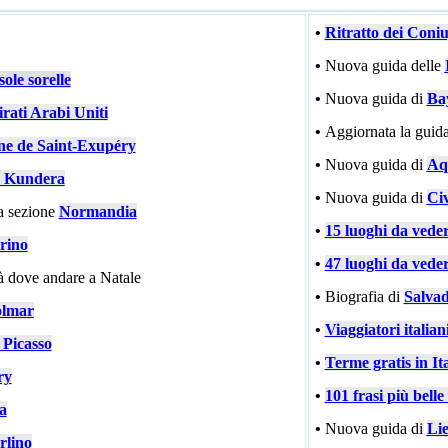
•
Ritratto dei Coni
•
Nuova guida delle
ole sorelle
•
Nuova guida di
Ba
rati Arabi Uniti
•
Aggiornata la guida
ne de Saint-Exupéry
•
Nuova guida di
Aqu
 Kundera
•
Nuova guida di
Civ
a sezione
Normandia
•
15 luoghi da vede
rino
•
47 luoghi da vede
tà dove andare a Natale
•
Biografia di
Salvad
lmar
•
Viaggiatori italiani
 Picasso
•
Terme gratis in Ita
ry
•
101 frasi più bell
ia
•
Nuova guida di
Li
rlino