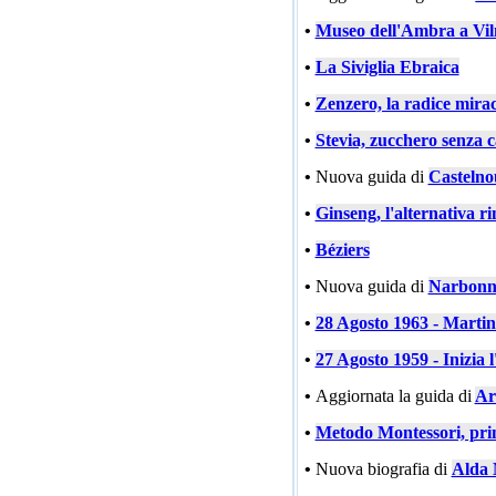
•
Museo dell'Ambra a Vil
•
La Siviglia Ebraica
•
Zenzero, la radice mira
•
Stevia, zucchero senza c
•
Nuova guida di
Castelno
•
Ginseng, l'alternativa ri
•
Béziers
•
Nuova guida di
Narbonn
•
28 Agosto 1963 - Marti
•
27 Agosto 1959 - Inizia l
•
Aggiornata la guida di
Ar
•
Metodo Montessori, prin
•
Nuova biografia di
Alda 