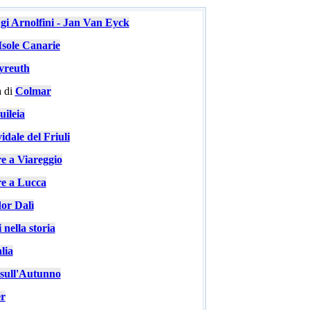
ugi Arnolfini - Jan Van Eyck
Isole Canarie
yreuth
 di
Colmar
ileia
idale del Friuli
re a Viareggio
re a Lucca
or Dalì
 nella storia
lia
e sull'Autunno
er