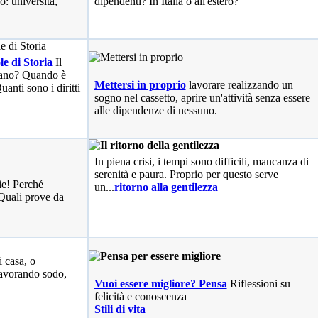
o: università,
dipendenti? In Italia o all'estero?
le di Storia
Il
liano? Quando è
Mettersi in proprio
lavorare realizzando un
anti sono i diritti
sogno nel cassetto, aprire un'attività senza essere
alle dipendenze di nessuno.
In piena crisi, i tempi sono difficili, mancanza di
serenità e paura. Proprio per questo serve
ie! Perché
un...
ritorno alla gentilezza
Quali prove da
i casa, o
avorando sodo,
Vuoi essere migliore? Pensa
Riflessioni su
felicità e conoscenza
Stili di vita