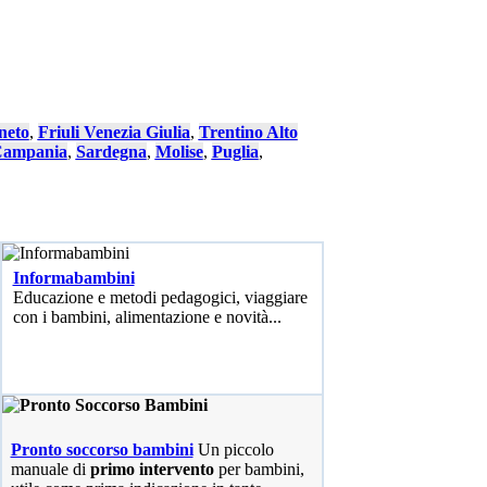
neto
,
Friuli Venezia Giulia
,
Trentino Alto
ampania
,
Sardegna
,
Molise
,
Puglia
,
Informabambini
Educazione e metodi pedagogici, viaggiare
con i bambini, alimentazione e novità...
Pronto soccorso bambini
Un piccolo
manuale di
primo intervento
per bambini,