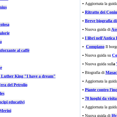
•
Aggiornata la guida
nius
•
Ritratto dei Coniu
•
Breve biografia d
colosa
•
Nuova guida di
Ass
alorie
•
I libri nell'Antic
u
•
Compiano
Il bor
nforzante al caffè
•
Nuova guida su
Co
•
Nuova guida sull
a
e
•
Biografia di
Masac
n Luther King "I have a dream"
•
Aggiornata la guida
'era del Petrolio
•
Piante contro l'in
les
•
70 luoghi da visit
cipi educativi
•
Aggiornata la guida
Merini
•
Nuova guida di
Hy