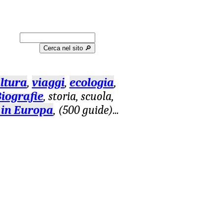
Cerca nel sito 🔎︎
ltura
,
viaggi
,
ecologia
,
iografie
, storia, scuola,
 in Europa
, (500 guide)
...