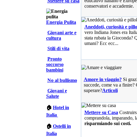
educativo italiano e Europe
Mettere su casa
conservatori e accademie.
Energia Pulita
Aneddoti, curiosità e pillo
vero Indiana Jones era Ita
Giovani arte e
stata rubata la Gioconda? Qu
cultura
umani? Ecc ecc...
Stili di vita
Pronto
soccorso
bambini
Amore in viaggio?
Si graz
No al bullismo
succede, come va a finire? 
superare?
Articoli
Giovani e
Salute
🏠
Hotel in
Mettere su Casa
Costruirs
Italia
comprandola, imparando, l
risparmiando sui costi.
🏠
Ostelli in
Italia