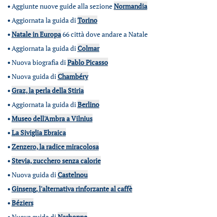
•
Aggiunte nuove guide alla sezione
Normandia
•
Aggiornata la guida di
Torino
•
Natale in Europa
66 città dove andare a Natale
•
Aggiornata la guida di
Colmar
•
Nuova biografia di
Pablo Picasso
•
Nuova guida di
Chambéry
•
Graz, la perla della Stiria
•
Aggiornata la guida di
Berlino
•
Museo dell'Ambra a Vilnius
•
La Siviglia Ebraica
•
Zenzero, la radice miracolosa
•
Stevia, zucchero senza calorie
•
Nuova guida di
Castelnou
•
Ginseng, l'alternativa rinforzante al caffè
•
Béziers
•
Nuova guida di
Narbonne