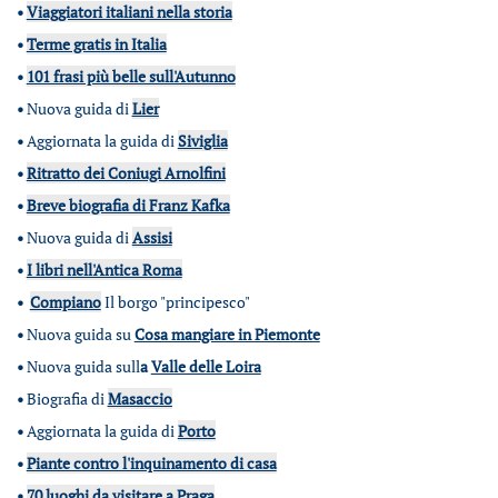
•
Viaggiatori italiani nella storia
•
Terme gratis in Italia
•
101 frasi più belle sull'Autunno
•
Nuova guida di
Lier
•
Aggiornata la guida di
Siviglia
•
Ritratto dei Coniugi Arnolfini
•
Breve biografia di Franz Kafka
•
Nuova guida di
Assisi
•
I libri nell'Antica Roma
•
Compiano
Il borgo "principesco"
•
Nuova guida su
Cosa mangiare in Piemonte
•
Nuova guida sull
a
Valle delle Loira
•
Biografia di
Masaccio
•
Aggiornata la guida di
Porto
•
Piante contro l'inquinamento di casa
•
70 luoghi da visitare a Praga