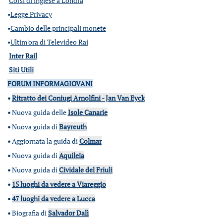
Corsi di inglese a Londra
•
Legge Privacy
•
Cambio delle principali monete
•
Ultim'ora di Televideo Rai
Inter Rail
Siti Utili
FORUM INFORMAGIOVANI
•
Ritratto dei Coniugi Arnolfini - Jan Van Eyck
•
Nuova guida delle
Isole Canarie
•
Nuova guida di
Bayreuth
•
Aggiornata la guida di
Colmar
•
Nuova guida di
Aquileia
•
Nuova guida di
Cividale del Friuli
•
15 luoghi da vedere a Viareggio
•
47 luoghi da vedere a Lucca
•
Biografia di
Salvador Dalì