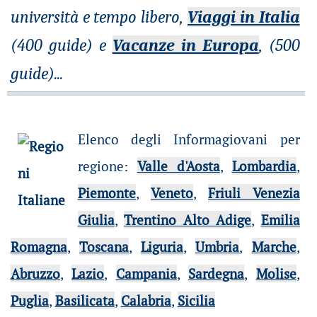
università e tempo libero,
Viaggi in Italia
(400 guide) e
Vacanze in Europa
, (500
guide)
...
Elenco degli Informagiovani per
regione
:
Valle d'Aosta
,
Lombardia
,
Piemonte
,
Veneto
,
Friuli Venezia
Giulia
,
Trentino Alto Adige
,
Emilia
Romagna
,
Toscana
,
Liguria
,
Umbria
,
Marche
,
Abruzzo
,
Lazio
,
Campania
,
Sardegna
,
Molise
,
Puglia
,
Basilicata
,
Calabria
,
Sicilia