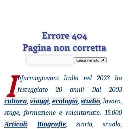
Errore 404
Pagina non corretta
Cerca nel sito 🔎︎
I
nformagiovani
Italia nel 2023 ha
festeggiato 20 anni! Dal 2003
cultura
,
viaggi
,
ecologia
,
studio
, lavoro,
stage, formazione e volontariato. 15.000
Articoli
:
Biografie
, storia, scuola,