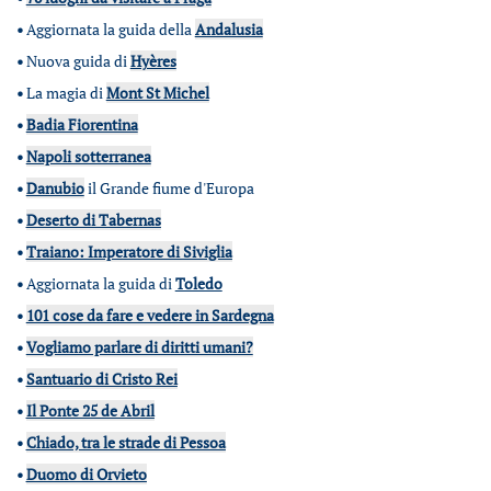
•
Aggiornata la guida della
Andalusia
•
Nuova guida di
Hyères
•
La magia di
Mont St Michel
•
Badia Fiorentina
•
Napoli sotterranea
•
Danubio
il Grande fiume d'Europa
•
Deserto di Tabernas
•
Traiano: Imperatore di Siviglia
•
Aggiornata la guida di
Toledo
•
101 cose da fare e vedere in Sardegna
•
Vogliamo parlare di diritti umani?
•
Santuario di Cristo Rei
•
Il Ponte 25 de Abril
•
Chiado, tra le strade di Pessoa
•
Duomo di Orvieto