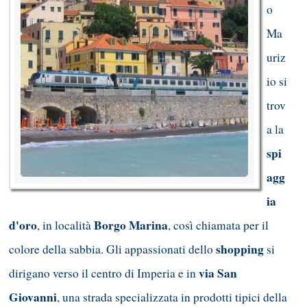
o
Ma
uriz
io si
trov
a la
spi
agg
ia
d'oro
Borgo Marina
, in località
, così chiamata per il
shopping
colore della sabbia. Gli appassionati dello
si
via San
dirigano verso il centro di Imperia e in
Giovanni
, una strada specializzata in prodotti tipici della