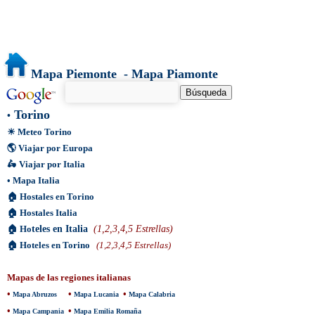
Mapa Piemonte - Mapa Piamonte
Torino
•
☀
Meteo Torino
🌎
Viajar por Europa
🛵
Viajar por Italia
•
Mapa Italia
🏠
Hostales en Torino
🏠
Hostales Italia
🏠
Ho
teles en Italia
(1,2,3,4,5 Estrellas)
🏠
Hoteles en Torino
(1,2,3,4,5 Estrellas)
Mapas de las regiones italianas
•
•
•
Mapa Abruzos
Mapa Lucania
Mapa Calabria
•
•
Mapa Campania
Mapa Emilia Romaña