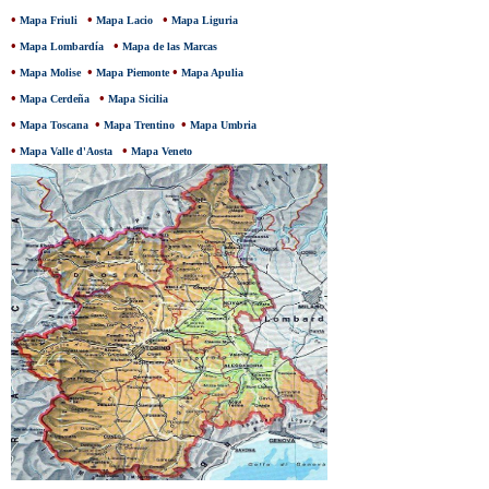
•
•
•
Mapa Friuli
Mapa Lacio
Mapa Liguria
•
•
Mapa Lombardía
Mapa de las Marcas
•
•
•
Mapa Molise
Mapa Piemonte
Mapa Apulia
•
•
Mapa Cerdeña
Mapa Sicilia
•
•
•
Mapa Toscana
Mapa Trentino
Mapa Umbria
•
•
Mapa Valle d'Aosta
Mapa Veneto