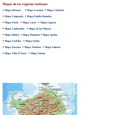
Mapas de las regiones italianas
•
•
•
Mapa Abruzos
Mapa Lucania
Mapa Calabria
•
•
Mapa Campania
Mapa Emilia Romaña
•
•
•
Mapa Friuli
Mapa Lacio
Mapa Liguria
•
•
Mapa Lombardía
Mapa de las Marcas
•
•
•
Mapa Molise
Mapa Piemonte
Mapa Apulia
•
•
Mapa Cerdeña
Mapa Sicilia
•
•
•
Mapa Toscana
Mapa Trentino
Mapa Umbria
•
•
Mapa Valle d'Aosta
Mapa Veneto