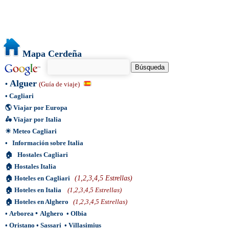
Mapa Cerdeña
Alguer
•
(Guía de viaje)
•
Cagliari
🌎
Viajar por Europa
🛵
Viajar por Italia
☀
Meteo Cagliari
•
Información sobre Italia
🏠
Hostales Cagliari
🏠
Hostales Italia
🏠
Hoteles en Cagliari
(1,2,3,4,5 Estrellas)
🏠
Hoteles en Italia
(1,2,3,4,5 Estrellas)
🏠
Hoteles en Alghero
(1,2,3,4,5 Estrellas)
•
Arborea
•
Alghero
•
Olbia
•
Oristano
•
Sassari
•
Villasimius