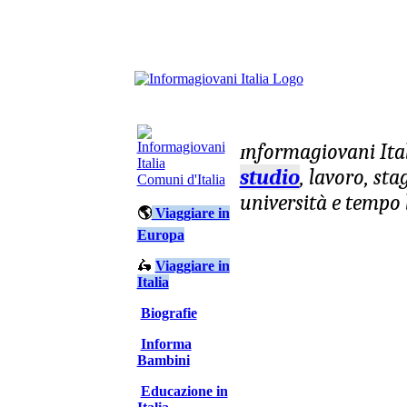
nformagiovani
Ita
I
studio
, lavoro, st
Comuni d'Italia
università e tempo 
🌎
Viaggiare in
Europa
🛵
Viaggiare in
Italia
Biografie
Informa
Bambini
Educazione in