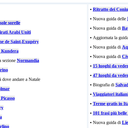
•
Ritratto dei Coni
•
Nuova guida delle
ole sorelle
•
Nuova guida di
Ba
rati Arabi Uniti
•
Aggiornata la guida
ne de Saint-Exupéry
•
Nuova guida di
Aqu
 Kundera
•
Nuova guida di
Civ
a sezione
Normandia
•
15 luoghi da vede
rino
•
47 luoghi da vede
tà dove andare a Natale
•
Biografia di
Salvad
lmar
•
Viaggiatori italiani
 Picasso
•
Terme gratis in Ita
ry
•
101 frasi più bell
ia
•
Nuova guida di
Li
rlino