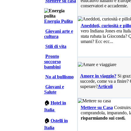
educativo italiano e Europe
Mettere su casa
conservatori e accademie.
Energia Pulita
Aneddoti, curiosità e pillo
vero Indiana Jones era Ita
Giovani arte e
stata rubata la Gioconda? Qu
cultura
umani? Ecc ecc...
Stili di vita
Pronto
soccorso
bambini
Amore in viaggio?
Si graz
No al bullismo
succede, come va a finire? 
superare?
Articoli
Giovani e
Salute
🏠
Hotel in
Mettere su Casa
Costruirs
Italia
comprandola, imparando, l
risparmiando sui costi.
🏠
Ostelli in
Italia