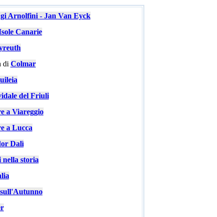
ugi Arnolfini - Jan Van Eyck
Isole Canarie
yreuth
 di
Colmar
ileia
idale del Friuli
re a Viareggio
re a Lucca
or Dalì
 nella storia
lia
e sull'Autunno
er