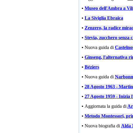
•
Museo dell'Ambra a Vil
•
La Siviglia Ebraica
•
Zenzero, la radice mira
•
Stevia, zucchero senza c
•
Nuova guida di
Castelno
•
Ginseng, l'alternativa ri
•
Béziers
•
Nuova guida di
Narbonn
•
28 Agosto 1963 - Marti
•
27 Agosto 1959 - Inizia l
•
Aggiornata la guida di
Ar
•
Metodo Montessori, prin
•
Nuova biografia di
Alda 