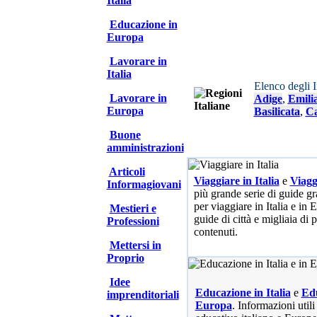
Italia
Educazione in
Europa
Lavorare in
Italia
Elenco degli 
Lavorare in
Adige
,
Emili
Europa
Basilicata
,
Ca
Buone
amministrazioni
Articoli
Viaggiare in Italia
e
Viagg
Informagiovani
più grande serie di guide gra
per viaggiare in Italia e in
Mestieri e
guide di città e migliaia di 
Professioni
contenuti.
Mettersi in
Proprio
Idee
Educazione in Italia
e
Edu
imprenditoriali
Europa
. Informazioni utili