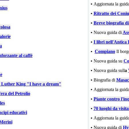
•
Aggiornata la guida
nius
•
Ritratto dei Coniu
•
Breve biografia d
colosa
•
Nuova guida di
Ass
alorie
•
I libri nell'Antic
u
•
Compiano
Il bor
nforzante al caffè
•
Nuova guida su
Co
•
Nuova guida sull
a
e
•
Biografia di
Masac
n Luther King "I have a dream"
•
Aggiornata la guida
'era del Petrolio
•
Piante contro l'in
les
•
70 luoghi da visit
cipi educativi
•
Aggiornata la guida
Merini
•
Nuova guida di
Hy