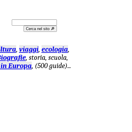
Cerca nel sito 🔎︎
ltura
,
viaggi
,
ecologia
,
iografie
, storia, scuola,
 in Europa
, (500 guide)
...