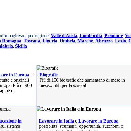
Informagiovani per regione
:
Valle d'Aosta
,
Lombardia
,
Piemonte
,
Ve
a Romagna
,
Toscana
,
Liguria
,
Umbria
,
Marche
,
Abruzzo
,
Lazio
,
C
labria
,
Sicilia
iare in Europa
la
Biografie
tuite e originali
Più di 150 biografie che aumentano di mese in
 Europa. Più di 900
mese... utili per la scuola!
pagine di
cazione in
Lavorare in Italia
e
Lavorare in Europa
 sul sistema
possibilità
, strumenti, opportunità, autonomi o