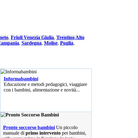
neto
,
Friuli Venezia Giulia
,
Trentino Alto
ampania
,
Sardegna
,
Molise
,
Puglia
,
Informabambini
Educazione e metodi pedagogici, viaggiare
con i bambini, alimentazione e novità...
Pronto soccorso bambini
Un piccolo
manuale di
primo intervento
per bambini,