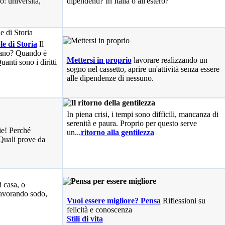
o: università,
dipendenti? In Italia o all'estero?
le di Storia
Il
liano? Quando è
Mettersi in proprio
lavorare realizzando un
anti sono i diritti
sogno nel cassetto, aprire un'attività senza essere
alle dipendenze di nessuno.
In piena crisi, i tempi sono difficili, mancanza di
serenità e paura. Proprio per questo serve
ie! Perché
un...
ritorno alla gentilezza
Quali prove da
i casa, o
avorando sodo,
Vuoi essere migliore? Pensa
Riflessioni su
felicità e conoscenza
Stili di vita