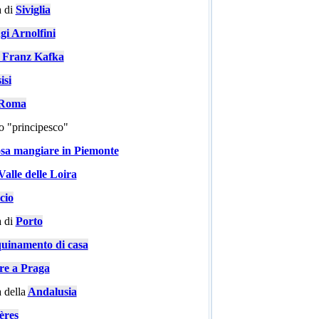
 di
Siviglia
gi Arnolfini
i Franz Kafka
isi
a Roma
go "principesco"
sa mangiare in Piemonte
Valle delle Loira
cio
 di
Porto
quinamento di casa
are a Praga
 della
Andalusia
ères