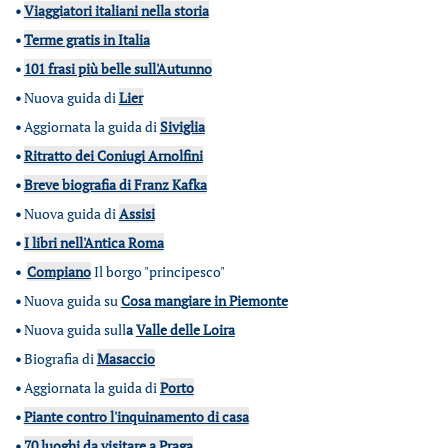
•
Viaggiatori italiani nella storia
•
Terme gratis in Italia
•
101 frasi più belle sull'Autunno
•
Nuova guida di
Lier
•
Aggiornata la guida di
Siviglia
•
Ritratto dei Coniugi Arnolfini
•
Breve biografia di Franz Kafka
•
Nuova guida di
Assisi
•
I libri nell'Antica Roma
•
Compiano
Il borgo "principesco"
•
Nuova guida su
Cosa mangiare in Piemonte
•
Nuova guida sull
a
Valle delle Loira
•
Biografia di
Masaccio
•
Aggiornata la guida di
Porto
•
Piante contro l'inquinamento di casa
•
70 luoghi da visitare a Praga