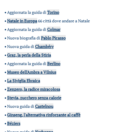
•
Aggiornata la guida di
Torino
•
Natale in Europa
66 città dove andare a Natale
•
Aggiornata la guida di
Colmar
•
Nuova biografia di
Pablo Picasso
•
Nuova guida di
Chambéry
•
Graz, la perla della Stiria
•
Aggiornata la guida di
Berlino
•
Museo dell'Ambra a Vilnius
•
La Siviglia Ebraica
•
Zenzero, la radice miracolosa
•
Stevia, zucchero senza calorie
•
Nuova guida di
Castelnou
•
Ginseng, l'alternativa rinforzante al caffè
•
Béziers
•
Nuova guida di
Narbonne