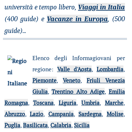
università e tempo libero,
Viaggi in Italia
(400 guide) e
Vacanze in Europa
, (500
guide)
...
Elenco degli Informagiovani per
regione
:
Valle d'Aosta
,
Lombardia
,
Piemonte
,
Veneto
,
Friuli Venezia
Giulia
,
Trentino Alto Adige
,
Emilia
Romagna
,
Toscana
,
Liguria
,
Umbria
,
Marche
,
Abruzzo
,
Lazio
,
Campania
,
Sardegna
,
Molise
,
Puglia
,
Basilicata
,
Calabria
,
Sicilia