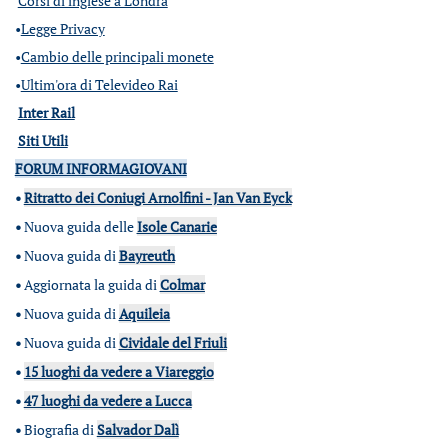
Corsi di inglese a Londra
•
Legge Privacy
•
Cambio delle principali monete
•
Ultim'ora di Televideo Rai
Inter Rail
Siti Utili
FORUM INFORMAGIOVANI
•
Ritratto dei Coniugi Arnolfini - Jan Van Eyck
•
Nuova guida delle
Isole Canarie
•
Nuova guida di
Bayreuth
•
Aggiornata la guida di
Colmar
•
Nuova guida di
Aquileia
•
Nuova guida di
Cividale del Friuli
•
15 luoghi da vedere a Viareggio
•
47 luoghi da vedere a Lucca
•
Biografia di
Salvador Dalì