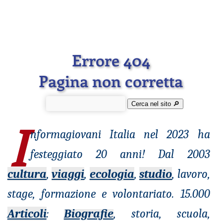
Errore 404
Pagina non corretta
Cerca nel sito 🔎︎
I
nformagiovani
Italia nel 2023 ha
festeggiato 20 anni! Dal 2003
cultura
,
viaggi
,
ecologia
,
studio
, lavoro,
stage, formazione e volontariato. 15.000
Articoli
:
Biografie
, storia, scuola,