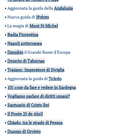
•
Aggiornata la guida della
Andalusia
•
Nuova guida di
Hyères
•
La magia di
Mont St Michel
•
Badia Fiorentina
•
Napoli sotterranea
•
Danubio
il Grande fiume d'Europa
•
Deserto di Tabernas
•
Traiano: Imperatore di Siviglia
•
Aggiornata la guida di
Toledo
•
101 cose da fare e vedere in Sardegna
•
Vogliamo parlare di diritti umani?
•
Santuario di Cristo Rei
•
Il Ponte 25 de Abril
•
Chiado, tra le strade di Pessoa
•
Duomo di Orvieto