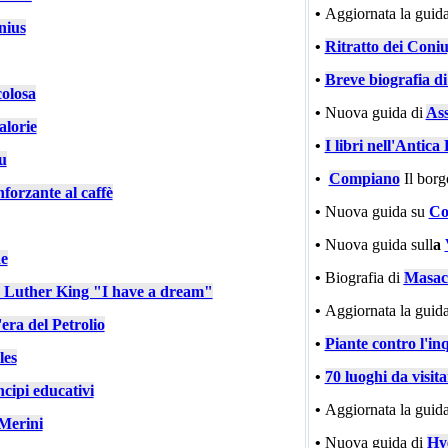
•
Aggiornata la guida
nius
•
Ritratto dei Coniu
•
Breve biografia d
colosa
•
Nuova guida di
Ass
alorie
•
I libri nell'Antic
u
•
Compiano
Il bor
nforzante al caffè
•
Nuova guida su
Co
•
Nuova guida sull
a
e
•
Biografia di
Masac
n Luther King "I have a dream"
•
Aggiornata la guida
'era del Petrolio
•
Piante contro l'in
les
•
70 luoghi da visit
cipi educativi
•
Aggiornata la guida
Merini
•
Nuova guida di
Hy