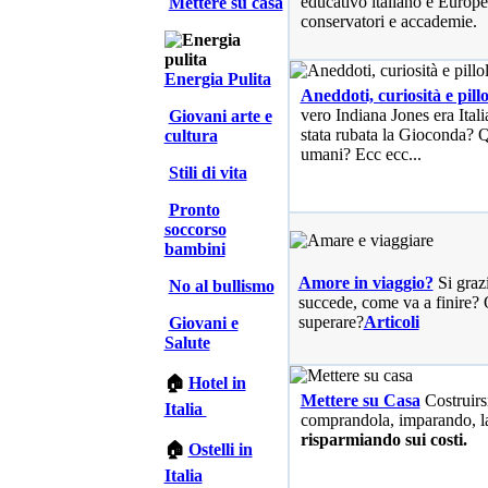
educativo italiano e Europe
Mettere su casa
conservatori e accademie.
Energia Pulita
Aneddoti, curiosità e pillo
vero Indiana Jones era Ita
Giovani arte e
stata rubata la Gioconda? Qu
cultura
umani? Ecc ecc...
Stili di vita
Pronto
soccorso
bambini
Amore in viaggio?
Si graz
No al bullismo
succede, come va a finire? 
superare?
Articoli
Giovani e
Salute
🏠
Hotel in
Mettere su Casa
Costruirs
Italia
comprandola, imparando, l
risparmiando sui costi.
🏠
Ostelli in
Italia