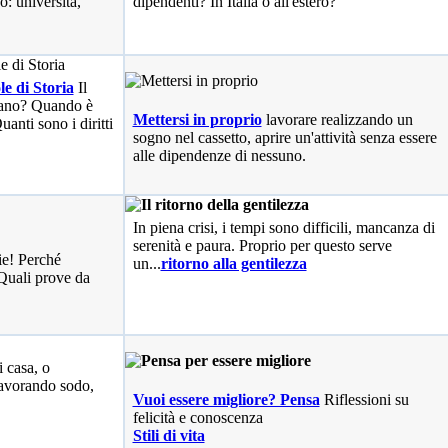
o: università,
dipendenti? In Italia o all'estero?
le di Storia
Il
liano? Quando è
Mettersi in proprio
lavorare realizzando un
anti sono i diritti
sogno nel cassetto, aprire un'attività senza essere
alle dipendenze di nessuno.
In piena crisi, i tempi sono difficili, mancanza di
serenità e paura. Proprio per questo serve
ie! Perché
un...
ritorno alla gentilezza
Quali prove da
i casa, o
avorando sodo,
Vuoi essere migliore? Pensa
Riflessioni su
felicità e conoscenza
Stili di vita