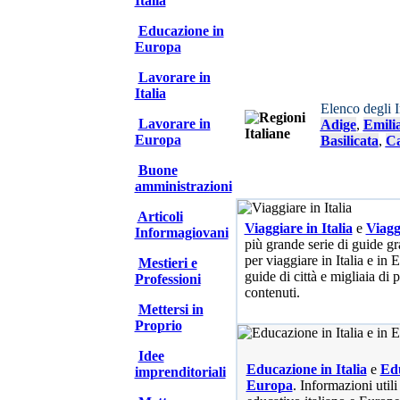
Italia
Educazione in
Europa
Lavorare in
Italia
Elenco degli 
Lavorare in
Adige
,
Emili
Europa
Basilicata
,
Ca
Buone
amministrazioni
Articoli
Viaggiare in Italia
e
Viagg
Informagiovani
più grande serie di guide gra
per viaggiare in Italia e in
Mestieri e
guide di città e migliaia di 
Professioni
contenuti.
Mettersi in
Proprio
Idee
Educazione in Italia
e
Edu
imprenditoriali
Europa
. Informazioni utili