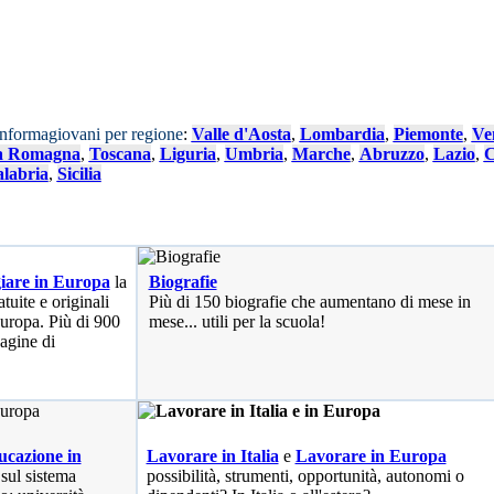
Informagiovani per regione
:
Valle d'Aosta
,
Lombardia
,
Piemonte
,
Ve
a Romagna
,
Toscana
,
Liguria
,
Umbria
,
Marche
,
Abruzzo
,
Lazio
,
C
labria
,
Sicilia
iare in Europa
la
Biografie
tuite e originali
Più di 150 biografie che aumentano di mese in
 Europa. Più di 900
mese... utili per la scuola!
pagine di
cazione in
Lavorare in Italia
e
Lavorare in Europa
 sul sistema
possibilità
, strumenti, opportunità, autonomi o