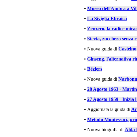
•
Museo dell'Ambra a Vil
•
La Siviglia Ebraica
•
Zenzero, la radice mira
•
Stevia, zucchero senza c
•
Nuova guida di
Castelno
•
Ginseng, l'alternativa ri
•
Béziers
•
Nuova guida di
Narbonn
•
28 Agosto 1963 - Marti
•
27 Agosto 1959 - Inizia l
•
Aggiornata la guida di
Ar
•
Metodo Montessori, prin
•
Nuova biografia di
Alda 