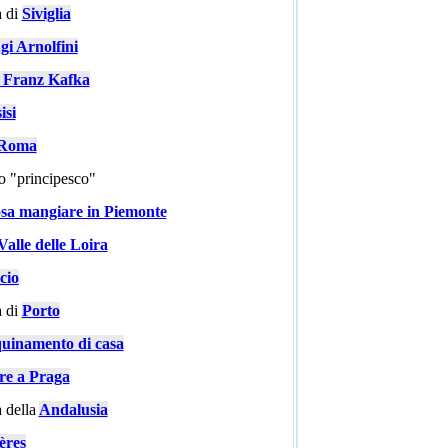
 di
Siviglia
gi Arnolfini
i Franz Kafka
isi
a Roma
go "principesco"
sa mangiare in Piemonte
Valle delle Loira
cio
 di
Porto
quinamento di casa
are a Praga
 della
Andalusia
ères