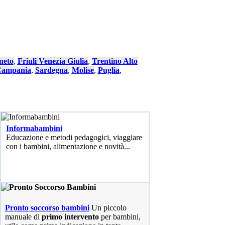
neto
,
Friuli Venezia Giulia
,
Trentino Alto
ampania
,
Sardegna
,
Molise
,
Puglia
,
Informabambini
Educazione e metodi pedagogici, viaggiare
con i bambini, alimentazione e novità...
Pronto soccorso bambini
Un piccolo
manuale di
primo intervento
per bambini,