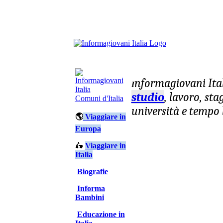
nformagiovani
Ita
I
studio
, lavoro, st
Comuni d'Italia
università e tempo 
🌎
Viaggiare in
Europa
🛵
Viaggiare in
Italia
Biografie
Informa
Bambini
Educazione in