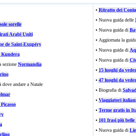
•
Ritratto dei Coni
•
Nuova guida delle
ole sorelle
•
Nuova guida di
Ba
rati Arabi Uniti
•
Aggiornata la guida
ne de Saint-Exupéry
•
Nuova guida di
Aqu
 Kundera
•
Nuova guida di
Civ
a sezione
Normandia
•
15 luoghi da vede
rino
•
47 luoghi da vede
tà dove andare a Natale
•
Biografia di
Salvad
lmar
•
Viaggiatori italiani
 Picasso
•
Terme gratis in Ita
ry
•
101 frasi più bell
ia
•
Nuova guida di
Li
rlino