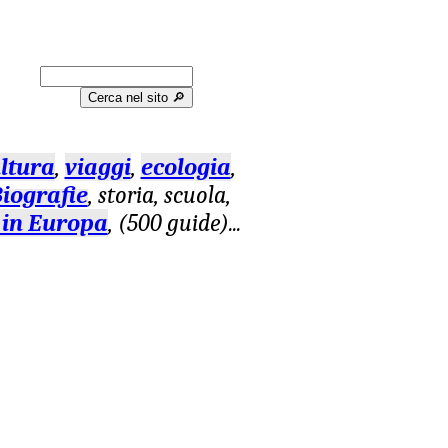
Cerca nel sito 🔎︎
ltura
,
viaggi
,
ecologia
,
iografie
, storia, scuola,
 in Europa
, (500 guide)
...