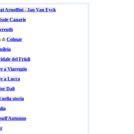
ugi Arnolfini - Jan Van Eyck
Isole Canarie
yreuth
 di
Colmar
ileia
idale del Friuli
re a Viareggio
re a Lucca
or Dalì
 nella storia
lia
e sull'Autunno
er