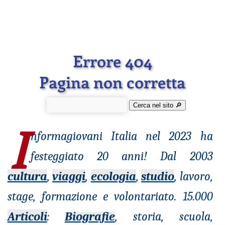
Errore 404
Pagina non corretta
Cerca nel sito 🔎︎
I
nformagiovani
Italia nel 2023 ha
festeggiato 20 anni! Dal 2003
cultura
,
viaggi
,
ecologia
,
studio
, lavoro,
stage, formazione e volontariato. 15.000
Articoli
:
Biografie
, storia, scuola,