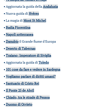
•
Aggiornata la guida della
Andalusia
•
Nuova guida di
Hyères
•
La magia di
Mont St Michel
•
Badia Fiorentina
•
Napoli sotterranea
•
Danubio
il Grande fiume d'Europa
•
Deserto di Tabernas
•
Traiano: Imperatore di Siviglia
•
Aggiornata la guida di
Toledo
•
101 cose da fare e vedere in Sardegna
•
Vogliamo parlare di diritti umani?
•
Santuario di Cristo Rei
•
Il Ponte 25 de Abril
•
Chiado, tra le strade di Pessoa
•
Duomo di Orvieto