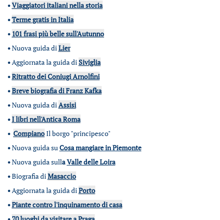
•
Viaggiatori italiani nella storia
•
Terme gratis in Italia
•
101 frasi più belle sull'Autunno
•
Nuova guida di
Lier
•
Aggiornata la guida di
Siviglia
•
Ritratto dei Coniugi Arnolfini
•
Breve biografia di Franz Kafka
•
Nuova guida di
Assisi
•
I libri nell'Antica Roma
•
Compiano
Il borgo "principesco"
•
Nuova guida su
Cosa mangiare in Piemonte
•
Nuova guida sull
a
Valle delle Loira
•
Biografia di
Masaccio
•
Aggiornata la guida di
Porto
•
Piante contro l'inquinamento di casa
•
70 luoghi da visitare a Praga