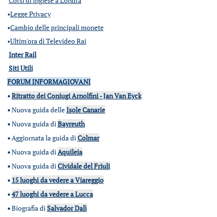
Corsi di inglese a Londra
•
Legge Privacy
•
Cambio delle principali monete
•
Ultim'ora di Televideo Rai
Inter Rail
Siti Utili
FORUM INFORMAGIOVANI
•
Ritratto dei Coniugi Arnolfini - Jan Van Eyck
•
Nuova guida delle
Isole Canarie
•
Nuova guida di
Bayreuth
•
Aggiornata la guida di
Colmar
•
Nuova guida di
Aquileia
•
Nuova guida di
Cividale del Friuli
•
15 luoghi da vedere a Viareggio
•
47 luoghi da vedere a Lucca
•
Biografia di
Salvador Dalì