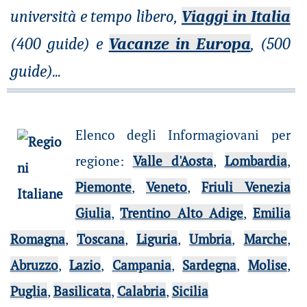
università e tempo libero,
Viaggi in Italia
(400 guide) e
Vacanze in Europa
, (500
guide)
...
Elenco degli Informagiovani per
regione
:
Valle d'Aosta
,
Lombardia
,
Piemonte
,
Veneto
,
Friuli Venezia
Giulia
,
Trentino Alto Adige
,
Emilia
Romagna
,
Toscana
,
Liguria
,
Umbria
,
Marche
,
Abruzzo
,
Lazio
,
Campania
,
Sardegna
,
Molise
,
Puglia
,
Basilicata
,
Calabria
,
Sicilia