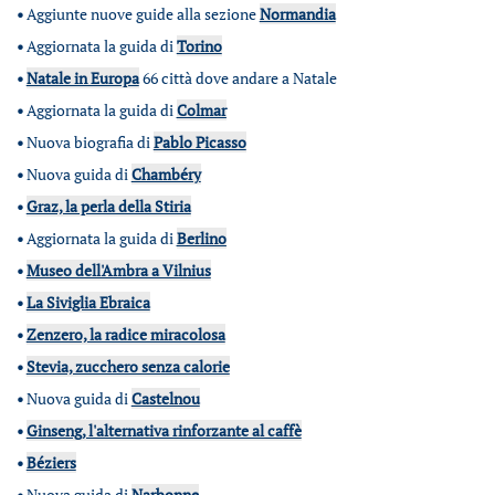
•
Aggiunte nuove guide alla sezione
Normandia
•
Aggiornata la guida di
Torino
•
Natale in Europa
66 città dove andare a Natale
•
Aggiornata la guida di
Colmar
•
Nuova biografia di
Pablo Picasso
•
Nuova guida di
Chambéry
•
Graz, la perla della Stiria
•
Aggiornata la guida di
Berlino
•
Museo dell'Ambra a Vilnius
•
La Siviglia Ebraica
•
Zenzero, la radice miracolosa
•
Stevia, zucchero senza calorie
•
Nuova guida di
Castelnou
•
Ginseng, l'alternativa rinforzante al caffè
•
Béziers
•
Nuova guida di
Narbonne