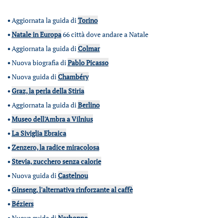
•
Aggiornata la guida di
Torino
•
Natale in Europa
66 città dove andare a Natale
•
Aggiornata la guida di
Colmar
•
Nuova biografia di
Pablo Picasso
•
Nuova guida di
Chambéry
•
Graz, la perla della Stiria
•
Aggiornata la guida di
Berlino
•
Museo dell'Ambra a Vilnius
•
La Siviglia Ebraica
•
Zenzero, la radice miracolosa
•
Stevia, zucchero senza calorie
•
Nuova guida di
Castelnou
•
Ginseng, l'alternativa rinforzante al caffè
•
Béziers
•
Nuova guida di
Narbonne