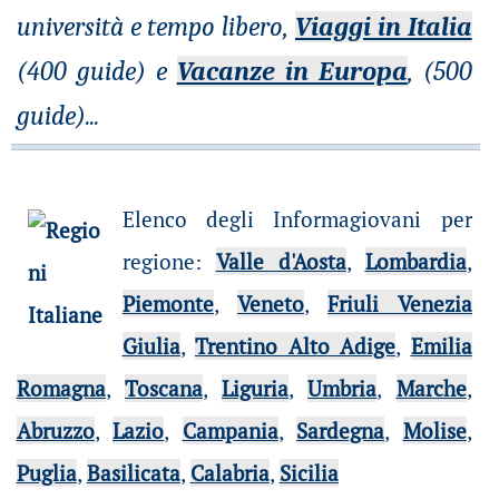
università e tempo libero,
Viaggi in Italia
(400 guide) e
Vacanze in Europa
, (500
guide)
...
Elenco degli Informagiovani per
regione
:
Valle d'Aosta
,
Lombardia
,
Piemonte
,
Veneto
,
Friuli Venezia
Giulia
,
Trentino Alto Adige
,
Emilia
Romagna
,
Toscana
,
Liguria
,
Umbria
,
Marche
,
Abruzzo
,
Lazio
,
Campania
,
Sardegna
,
Molise
,
Puglia
,
Basilicata
,
Calabria
,
Sicilia