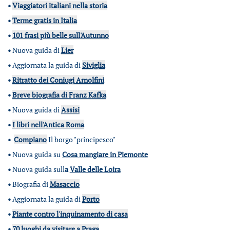
•
Viaggiatori italiani nella storia
•
Terme gratis in Italia
•
101 frasi più belle sull'Autunno
•
Nuova guida di
Lier
•
Aggiornata la guida di
Siviglia
•
Ritratto dei Coniugi Arnolfini
•
Breve biografia di Franz Kafka
•
Nuova guida di
Assisi
•
I libri nell'Antica Roma
•
Compiano
Il borgo "principesco"
•
Nuova guida su
Cosa mangiare in Piemonte
•
Nuova guida sull
a
Valle delle Loira
•
Biografia di
Masaccio
•
Aggiornata la guida di
Porto
•
Piante contro l'inquinamento di casa
•
70 luoghi da visitare a Praga