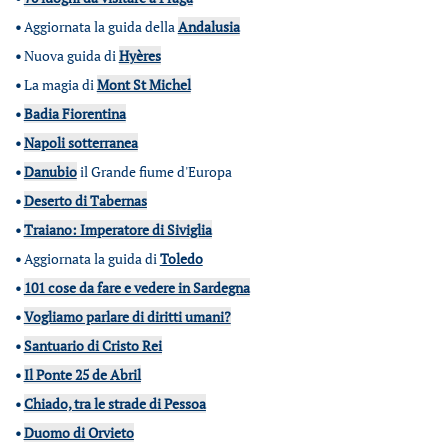
•
Aggiornata la guida della
Andalusia
•
Nuova guida di
Hyères
•
La magia di
Mont St Michel
•
Badia Fiorentina
•
Napoli sotterranea
•
Danubio
il Grande fiume d'Europa
•
Deserto di Tabernas
•
Traiano: Imperatore di Siviglia
•
Aggiornata la guida di
Toledo
•
101 cose da fare e vedere in Sardegna
•
Vogliamo parlare di diritti umani?
•
Santuario di Cristo Rei
•
Il Ponte 25 de Abril
•
Chiado, tra le strade di Pessoa
•
Duomo di Orvieto