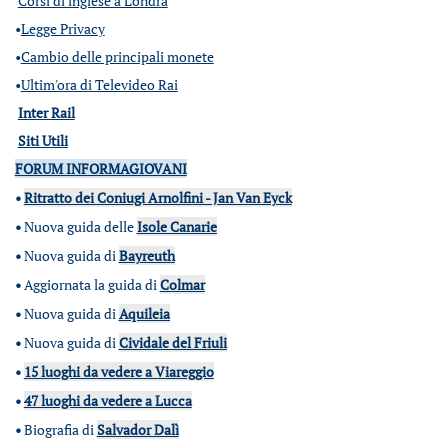
Corsi di inglese a Londra
•
Legge Privacy
•
Cambio delle principali monete
•
Ultim'ora di Televideo Rai
Inter Rail
Siti Utili
FORUM INFORMAGIOVANI
•
Ritratto dei Coniugi Arnolfini - Jan Van Eyck
•
Nuova guida delle
Isole Canarie
•
Nuova guida di
Bayreuth
•
Aggiornata la guida di
Colmar
•
Nuova guida di
Aquileia
•
Nuova guida di
Cividale del Friuli
•
15 luoghi da vedere a Viareggio
•
47 luoghi da vedere a Lucca
•
Biografia di
Salvador Dalì