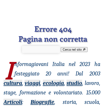
Errore 404
Pagina non corretta
Cerca nel sito 🔎︎
I
nformagiovani
Italia nel 2023 ha
festeggiato 20 anni! Dal 2003
cultura
,
viaggi
,
ecologia
,
studio
, lavoro,
stage, formazione e volontariato. 15.000
Articoli
:
Biografie
, storia, scuola,