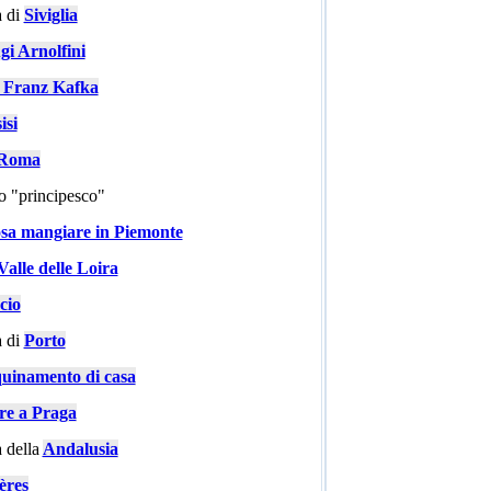
 di
Siviglia
gi Arnolfini
i Franz Kafka
isi
a Roma
go "principesco"
sa mangiare in Piemonte
Valle delle Loira
cio
 di
Porto
quinamento di casa
are a Praga
 della
Andalusia
ères