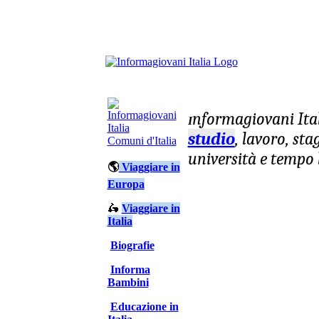
nformagiovani
Ita
I
studio
, lavoro, st
Comuni d'Italia
università e tempo 
🌎
Viaggiare in
Europa
🛵
Viaggiare in
Italia
Biografie
Informa
Bambini
Educazione in