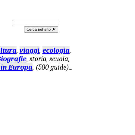
Cerca nel sito 🔎︎
ltura
,
viaggi
,
ecologia
,
iografie
, storia, scuola,
 in Europa
, (500 guide)
...