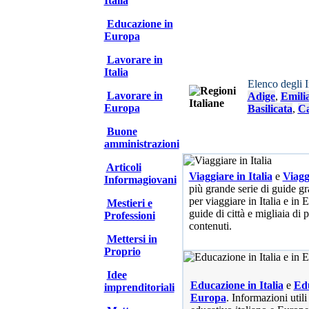
Italia
Educazione in
Europa
Lavorare in
Italia
Elenco degli 
Lavorare in
Adige
,
Emili
Europa
Basilicata
,
Ca
Buone
amministrazioni
Articoli
Viaggiare in Italia
e
Viagg
Informagiovani
più grande serie di guide gra
per viaggiare in Italia e in
Mestieri e
guide di città e migliaia di 
Professioni
contenuti.
Mettersi in
Proprio
Idee
Educazione in Italia
e
Edu
imprenditoriali
Europa
. Informazioni utili