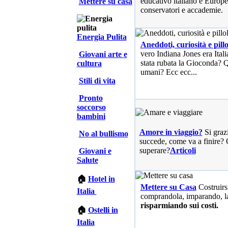
educativo italiano e Europe
Mettere su casa
conservatori e accademie.
Energia Pulita
Aneddoti, curiosità e pillo
vero Indiana Jones era Ita
Giovani arte e
stata rubata la Gioconda? Qu
cultura
umani? Ecc ecc...
Stili di vita
Pronto
soccorso
bambini
Amore in viaggio?
Si graz
No al bullismo
succede, come va a finire? 
superare?
Articoli
Giovani e
Salute
🏠
Hotel in
Mettere su Casa
Costruirs
Italia
comprandola, imparando, l
risparmiando sui costi.
🏠
Ostelli in
Italia