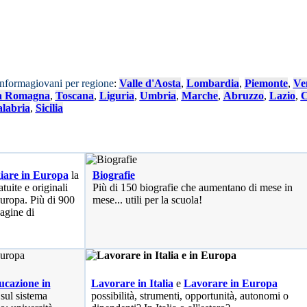
Informagiovani per regione
:
Valle d'Aosta
,
Lombardia
,
Piemonte
,
Ve
a Romagna
,
Toscana
,
Liguria
,
Umbria
,
Marche
,
Abruzzo
,
Lazio
,
C
labria
,
Sicilia
iare in Europa
la
Biografie
tuite e originali
Più di 150 biografie che aumentano di mese in
 Europa. Più di 900
mese... utili per la scuola!
pagine di
cazione in
Lavorare in Italia
e
Lavorare in Europa
 sul sistema
possibilità
, strumenti, opportunità, autonomi o