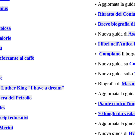
•
Aggiornata la guida
nius
•
Ritratto dei Coniu
•
Breve biografia d
colosa
•
Nuova guida di
Ass
alorie
•
I libri nell'Antic
u
•
Compiano
Il bor
nforzante al caffè
•
Nuova guida su
Co
•
Nuova guida sull
a
e
•
Biografia di
Masac
n Luther King "I have a dream"
•
Aggiornata la guida
'era del Petrolio
•
Piante contro l'in
les
•
70 luoghi da visit
cipi educativi
•
Aggiornata la guida
Merini
•
Nuova guida di
Hy