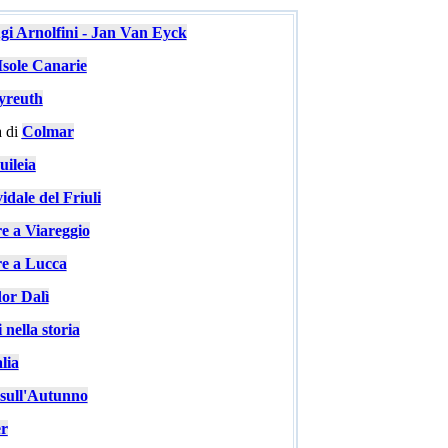
ugi Arnolfini - Jan Van Eyck
Isole Canarie
yreuth
 di
Colmar
ileia
idale del Friuli
re a Viareggio
re a Lucca
or Dalì
 nella storia
lia
e sull'Autunno
er