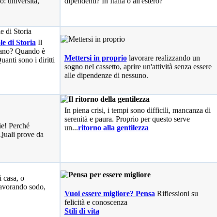
o: università,
dipendenti? In Italia o all'estero?
le di Storia
Il
liano? Quando è
Mettersi in proprio
lavorare realizzando un
anti sono i diritti
sogno nel cassetto, aprire un'attività senza essere
alle dipendenze di nessuno.
In piena crisi, i tempi sono difficili, mancanza di
serenità e paura. Proprio per questo serve
ie! Perché
un...
ritorno alla gentilezza
Quali prove da
i casa, o
avorando sodo,
Vuoi essere migliore? Pensa
Riflessioni su
felicità e conoscenza
Stili di vita