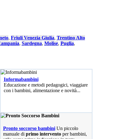
neto
,
Friuli Venezia Giulia
,
Trentino Alto
ampania
,
Sardegna
,
Molise
,
Puglia
,
Informabambini
Educazione e metodi pedagogici, viaggiare
con i bambini, alimentazione e novità...
Pronto soccorso bambini
Un piccolo
manuale di
primo intervento
per bambini,