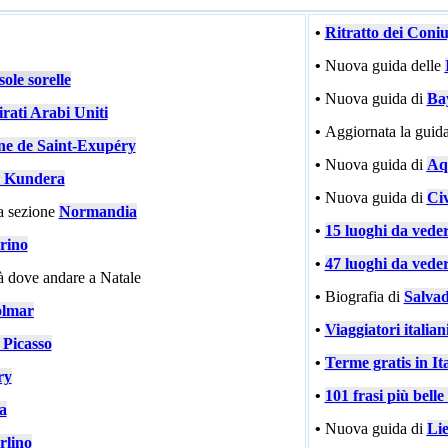
•
Ritratto dei Coni
•
Nuova guida delle
ole sorelle
•
Nuova guida di
Ba
rati Arabi Uniti
•
Aggiornata la guida
ne de Saint-Exupéry
•
Nuova guida di
Aqu
 Kundera
•
Nuova guida di
Civ
a sezione
Normandia
•
15 luoghi da vede
rino
•
47 luoghi da vede
tà dove andare a Natale
•
Biografia di
Salvad
lmar
•
Viaggiatori italiani
 Picasso
•
Terme gratis in Ita
ry
•
101 frasi più bell
ia
•
Nuova guida di
Li
rlino