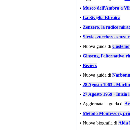
•
Museo dell'Ambra a Vil
•
La Siviglia Ebraica
•
Zenzero, la radice mira
•
Stevia, zucchero senza c
•
Nuova guida di
Castelno
•
Ginseng, l'alternativa ri
•
Béziers
•
Nuova guida di
Narbonn
•
28 Agosto 1963 - Marti
•
27 Agosto 1959 - Inizia l
•
Aggiornata la guida di
Ar
•
Metodo Montessori, prin
•
Nuova biografia di
Alda 