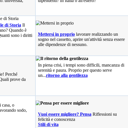
o: università,
dipendenti? In Italia o all'estero?
le di Storia
Il
liano? Quando è
Mettersi in proprio
lavorare realizzando un
anti sono i diritti
sogno nel cassetto, aprire un'attività senza essere
alle dipendenze di nessuno.
In piena crisi, i tempi sono difficili, mancanza di
serenità e paura. Proprio per questo serve
ie! Perché
un...
ritorno alla gentilezza
Quali prove da
i casa, o
avorando sodo,
Vuoi essere migliore? Pensa
Riflessioni su
felicità e conoscenza
Stili di vita