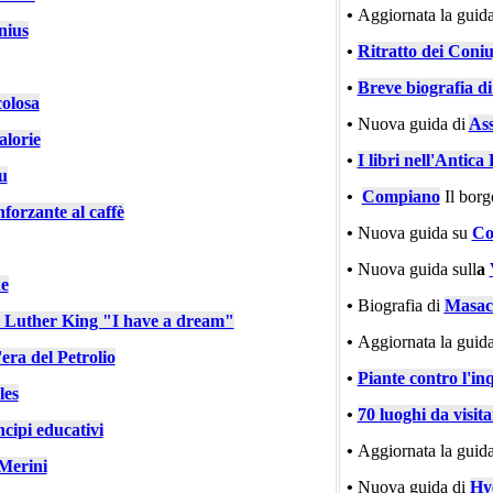
•
Aggiornata la guida
nius
•
Ritratto dei Coniu
•
Breve biografia d
colosa
•
Nuova guida di
Ass
alorie
•
I libri nell'Antic
u
•
Compiano
Il bor
nforzante al caffè
•
Nuova guida su
Co
•
Nuova guida sull
a
e
•
Biografia di
Masac
n Luther King "I have a dream"
•
Aggiornata la guida
'era del Petrolio
•
Piante contro l'in
les
•
70 luoghi da visit
cipi educativi
•
Aggiornata la guida
Merini
•
Nuova guida di
Hy