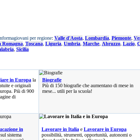
Informagiovani per regione
:
Valle d'Aosta
,
Lombardia
,
Piemonte
,
Ve
a Romagna
,
Toscana
,
Liguria
,
Umbria
,
Marche
,
Abruzzo
,
Lazio
,
C
labria
,
Sicilia
iare in Europa
la
Biografie
tuite e originali
Più di 150 biografie che aumentano di mese in
 Europa. Più di 900
mese... utili per la scuola!
pagine di
cazione in
Lavorare in Italia
e
Lavorare in Europa
 sul sistema
possibilità
, strumenti, opportunità, autonomi o