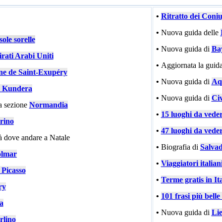
•
Ritratto dei Coni
•
Nuova guida delle
ole sorelle
•
Nuova guida di
Ba
rati Arabi Uniti
•
Aggiornata la guida
ne de Saint-Exupéry
•
Nuova guida di
Aqu
 Kundera
•
Nuova guida di
Civ
a sezione
Normandia
•
15 luoghi da vede
rino
•
47 luoghi da vede
tà dove andare a Natale
•
Biografia di
Salvad
lmar
•
Viaggiatori italiani
 Picasso
•
Terme gratis in Ita
ry
•
101 frasi più bell
ia
•
Nuova guida di
Li
rlino