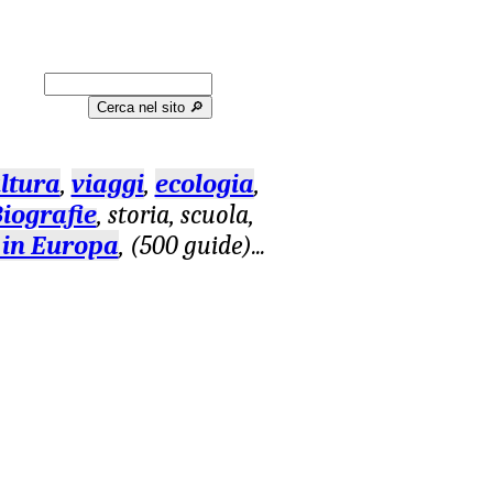
Cerca nel sito 🔎︎
ltura
,
viaggi
,
ecologia
,
iografie
, storia, scuola,
 in Europa
, (500 guide)
...