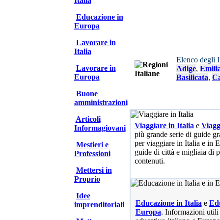
Italia
Educazione in
Europa
Lavorare in
Italia
Elenco degli 
Lavorare in
Adige
,
Emili
Europa
Basilicata
,
Ca
Buone
amministrazioni
Articoli
Viaggiare in Italia
e
Viagg
Informagiovani
più grande serie di guide gra
per viaggiare in Italia e in
Mestieri e
guide di città e migliaia di 
Professioni
contenuti.
Mettersi in
Proprio
Idee
Educazione in Italia
e
Edu
imprenditoriali
Europa
. Informazioni utili