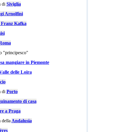
 di
Siviglia
gi Arnolfini
i Franz Kafka
isi
a Roma
go "principesco"
sa mangiare in Piemonte
Valle delle Loira
cio
 di
Porto
quinamento di casa
are a Praga
 della
Andalusia
ères