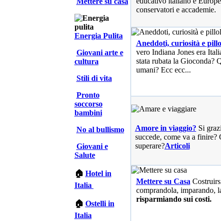
educativo italiano e Europe
Mettere su casa
conservatori e accademie.
Energia Pulita
Aneddoti, curiosità e pillo
vero Indiana Jones era Ita
Giovani arte e
stata rubata la Gioconda? Qu
cultura
umani? Ecc ecc...
Stili di vita
Pronto
soccorso
bambini
Amore in viaggio?
Si graz
No al bullismo
succede, come va a finire? 
superare?
Articoli
Giovani e
Salute
🏠
Hotel in
Mettere su Casa
Costruirs
Italia
comprandola, imparando, l
risparmiando sui costi.
🏠
Ostelli in
Italia