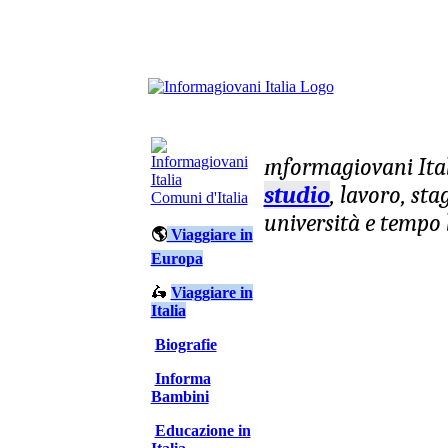
nformagiovani
Ita
I
studio
, lavoro, st
Comuni d'Italia
università e tempo 
🌎
Viaggiare in
Europa
🛵
Viaggiare in
Italia
Biografie
Informa
Bambini
Educazione in