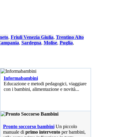
neto
,
Friuli Venezia Giulia
,
Trentino Alto
ampania
,
Sardegna
,
Molise
,
Puglia
,
Informabambini
Educazione e metodi pedagogici, viaggiare
con i bambini, alimentazione e novità...
Pronto soccorso bambini
Un piccolo
manuale di
primo intervento
per bambini,