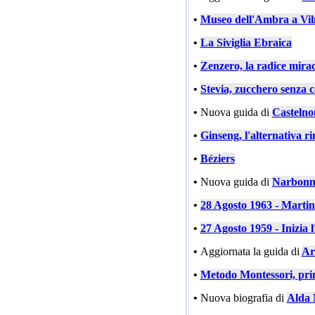
•
Museo dell'Ambra a Vil
•
La Siviglia Ebraica
•
Zenzero, la radice mira
•
Stevia, zucchero senza c
•
Nuova guida di
Castelno
•
Ginseng, l'alternativa ri
•
Béziers
•
Nuova guida di
Narbonn
•
28 Agosto 1963 - Marti
•
27 Agosto 1959 - Inizia l
•
Aggiornata la guida di
Ar
•
Metodo Montessori, prin
•
Nuova biografia di
Alda 