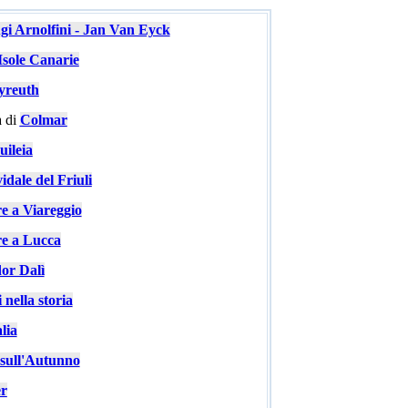
ugi Arnolfini - Jan Van Eyck
Isole Canarie
yreuth
 di
Colmar
ileia
idale del Friuli
re a Viareggio
re a Lucca
or Dalì
 nella storia
lia
e sull'Autunno
er