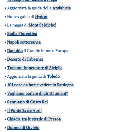
•
Aggiornata la guida della
Andalusia
•
Nuova guida di
Hyères
•
La magia di
Mont St Michel
•
Badia Fiorentina
•
Napoli sotterranea
•
Danubio
il Grande fiume d'Europa
•
Deserto di Tabernas
•
Traiano: Imperatore di Siviglia
•
Aggiornata la guida di
Toledo
•
101 cose da fare e vedere in Sardegna
•
Vogliamo parlare di diritti umani?
•
Santuario di Cristo Rei
•
Il Ponte 25 de Abril
•
Chiado, tra le strade di Pessoa
•
Duomo di Orvieto