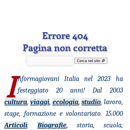
Errore 404
Pagina non corretta
Cerca nel sito 🔎︎
I
nformagiovani
Italia nel 2023 ha
festeggiato 20 anni! Dal 2003
cultura
,
viaggi
,
ecologia
,
studio
, lavoro,
stage, formazione e volontariato. 15.000
Articoli
:
Biografie
, storia, scuola,