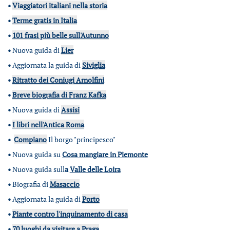
•
Viaggiatori italiani nella storia
•
Terme gratis in Italia
•
101 frasi più belle sull'Autunno
•
Nuova guida di
Lier
•
Aggiornata la guida di
Siviglia
•
Ritratto dei Coniugi Arnolfini
•
Breve biografia di Franz Kafka
•
Nuova guida di
Assisi
•
I libri nell'Antica Roma
•
Compiano
Il borgo "principesco"
•
Nuova guida su
Cosa mangiare in Piemonte
•
Nuova guida sull
a
Valle delle Loira
•
Biografia di
Masaccio
•
Aggiornata la guida di
Porto
•
Piante contro l'inquinamento di casa
•
70 luoghi da visitare a Praga