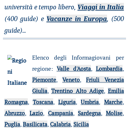
università e tempo libero,
Viaggi in Italia
(400 guide) e
Vacanze in Europa
, (500
guide)
...
Elenco degli Informagiovani per
regione
:
Valle d'Aosta
,
Lombardia
,
Piemonte
,
Veneto
,
Friuli Venezia
Giulia
,
Trentino Alto Adige
,
Emilia
Romagna
,
Toscana
,
Liguria
,
Umbria
,
Marche
,
Abruzzo
,
Lazio
,
Campania
,
Sardegna
,
Molise
,
Puglia
,
Basilicata
,
Calabria
,
Sicilia