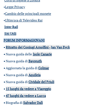
Corsi di inglese a Londra
•
Legge Privacy
•
Cambio delle principali monete
•
Ultim'ora di Televideo Rai
Inter Rail
Siti Utili
FORUM INFORMAGIOVANI
•
Ritratto dei Coniugi Arnolfini - Jan Van Eyck
•
Nuova guida delle
Isole Canarie
•
Nuova guida di
Bayreuth
•
Aggiornata la guida di
Colmar
•
Nuova guida di
Aquileia
•
Nuova guida di
Cividale del Friuli
•
15 luoghi da vedere a Viareggio
•
47 luoghi da vedere a Lucca
•
Biografia di
Salvador Dalì