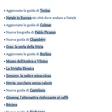
•
Aggiornata la guida di
Torino
•
Natale in Europa
66 città dove andare a Natale
•
Aggiornata la guida di
Colmar
•
Nuova biografia di
Pablo Picasso
•
Nuova guida di
Chambéry
•
Graz, la perla della Stiria
•
Aggiornata la guida di
Berlino
•
Museo dell'Ambra a Vilnius
•
La Siviglia Ebraica
•
Zenzero, la radice miracolosa
•
Stevia, zucchero senza calorie
•
Nuova guida di
Castelnou
•
Ginseng, l'alternativa rinforzante al caffè
•
Béziers
•
Nuova guida di
Narbonne