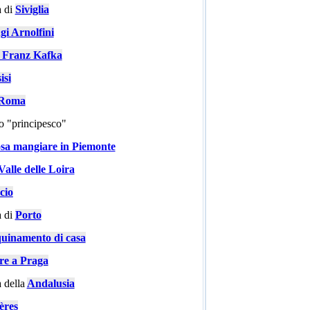
 di
Siviglia
gi Arnolfini
i Franz Kafka
isi
a Roma
go "principesco"
sa mangiare in Piemonte
Valle delle Loira
cio
 di
Porto
quinamento di casa
are a Praga
 della
Andalusia
ères