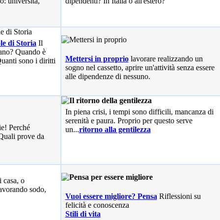
o: università,
dipendenti? In Italia o all'estero?
le di Storia
Il
liano? Quando è
Mettersi in proprio
lavorare realizzando un
anti sono i diritti
sogno nel cassetto, aprire un'attività senza essere
alle dipendenze di nessuno.
In piena crisi, i tempi sono difficili, mancanza di
serenità e paura. Proprio per questo serve
ie! Perché
un...
ritorno alla gentilezza
Quali prove da
i casa, o
avorando sodo,
Vuoi essere migliore? Pensa
Riflessioni su
felicità e conoscenza
Stili di vita