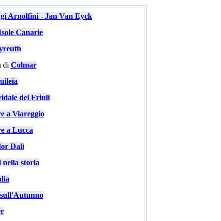
ugi Arnolfini - Jan Van Eyck
Isole Canarie
yreuth
 di
Colmar
ileia
idale del Friuli
re a Viareggio
re a Lucca
or Dalì
 nella storia
lia
e sull'Autunno
er