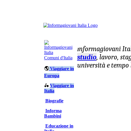
nformagiovani
Ita
I
studio
, lavoro, st
Comuni d'Italia
università e tempo 
🌎
Viaggiare in
Europa
🛵
Viaggiare in
Italia
Biografie
Informa
Bambini
Educazione in