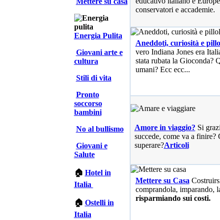
educativo italiano e Europe
Mettere su casa
conservatori e accademie.
Energia Pulita
Aneddoti, curiosità e pillo
vero Indiana Jones era Ita
Giovani arte e
stata rubata la Gioconda? Qu
cultura
umani? Ecc ecc...
Stili di vita
Pronto
soccorso
bambini
Amore in viaggio?
Si graz
No al bullismo
succede, come va a finire? 
superare?
Articoli
Giovani e
Salute
🏠
Hotel in
Mettere su Casa
Costruirs
Italia
comprandola, imparando, l
risparmiando sui costi.
🏠
Ostelli in
Italia