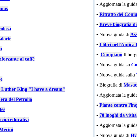
•
Aggiornata la guida
nius
•
Ritratto dei Coniu
•
Breve biografia d
colosa
•
Nuova guida di
Ass
alorie
•
I libri nell'Antic
u
•
Compiano
Il bor
nforzante al caffè
•
Nuova guida su
Co
•
Nuova guida sull
a
e
•
Biografia di
Masac
n Luther King "I have a dream"
•
Aggiornata la guida
'era del Petrolio
•
Piante contro l'in
les
•
70 luoghi da visit
cipi educativi
•
Aggiornata la guida
Merini
•
Nuova guida di
Hy