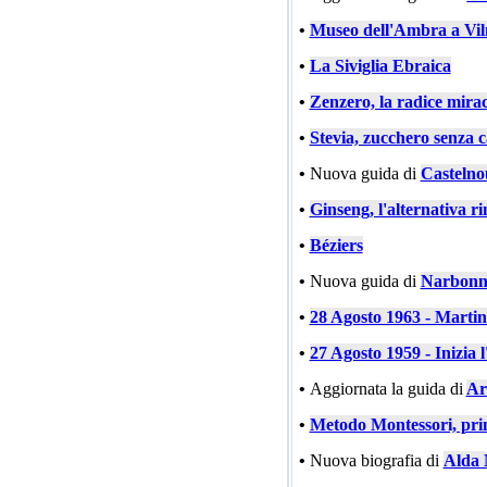
•
Museo dell'Ambra a Vil
•
La Siviglia Ebraica
•
Zenzero, la radice mira
•
Stevia, zucchero senza c
•
Nuova guida di
Castelno
•
Ginseng, l'alternativa ri
•
Béziers
•
Nuova guida di
Narbonn
•
28 Agosto 1963 - Marti
•
27 Agosto 1959 - Inizia l
•
Aggiornata la guida di
Ar
•
Metodo Montessori, prin
•
Nuova biografia di
Alda 