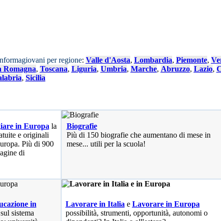
Informagiovani per regione
:
Valle d'Aosta
,
Lombardia
,
Piemonte
,
Ve
a Romagna
,
Toscana
,
Liguria
,
Umbria
,
Marche
,
Abruzzo
,
Lazio
,
C
labria
,
Sicilia
iare in Europa
la
Biografie
tuite e originali
Più di 150 biografie che aumentano di mese in
 Europa. Più di 900
mese... utili per la scuola!
pagine di
cazione in
Lavorare in Italia
e
Lavorare in Europa
 sul sistema
possibilità
, strumenti, opportunità, autonomi o