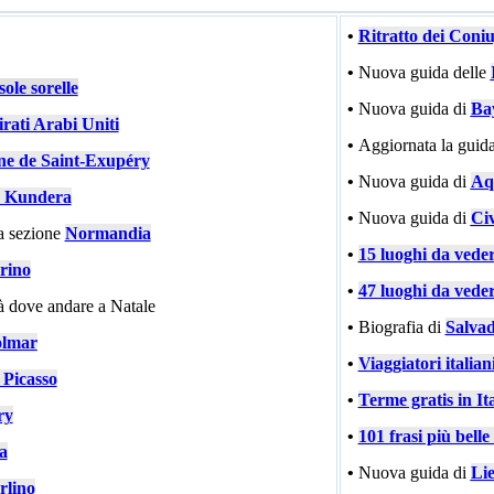
•
Ritratto dei Coni
•
Nuova guida delle
ole sorelle
•
Nuova guida di
Ba
rati Arabi Uniti
•
Aggiornata la guida
ne de Saint-Exupéry
•
Nuova guida di
Aqu
 Kundera
•
Nuova guida di
Civ
a sezione
Normandia
•
15 luoghi da vede
rino
•
47 luoghi da vede
tà dove andare a Natale
•
Biografia di
Salvad
lmar
•
Viaggiatori italiani
 Picasso
•
Terme gratis in Ita
ry
•
101 frasi più bell
ia
•
Nuova guida di
Li
rlino