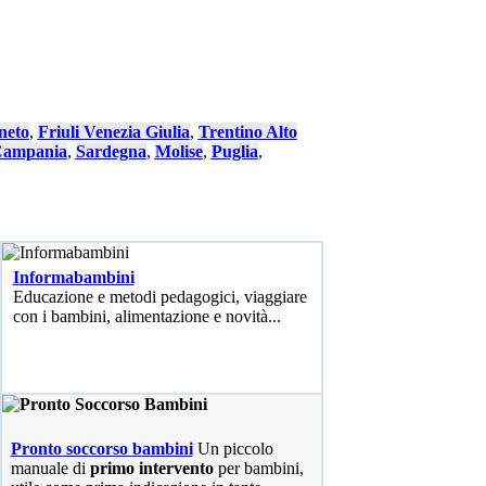
neto
,
Friuli Venezia Giulia
,
Trentino Alto
ampania
,
Sardegna
,
Molise
,
Puglia
,
Informabambini
Educazione e metodi pedagogici, viaggiare
con i bambini, alimentazione e novità...
Pronto soccorso bambini
Un piccolo
manuale di
primo intervento
per bambini,