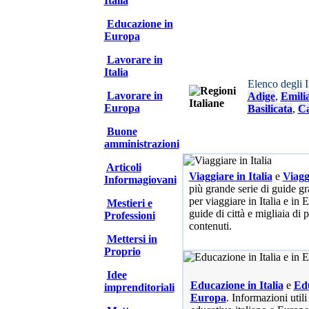
Italia
Educazione in
Europa
Lavorare in
Italia
Elenco degli 
Lavorare in
Adige
,
Emili
Europa
Basilicata
,
Ca
Buone
amministrazioni
Articoli
Viaggiare in Italia
e
Viagg
Informagiovani
più grande serie di guide gra
per viaggiare in Italia e in
Mestieri e
guide di città e migliaia di 
Professioni
contenuti.
Mettersi in
Proprio
Idee
Educazione in Italia
e
Edu
imprenditoriali
Europa
. Informazioni utili