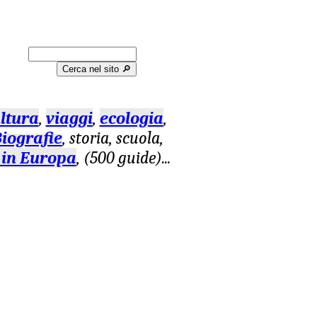
Cerca nel sito 🔎︎
ltura
,
viaggi
,
ecologia
,
iografie
, storia, scuola,
 in Europa
, (500 guide)
...