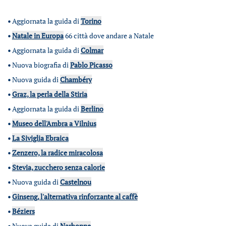
•
Aggiornata la guida di
Torino
•
Natale in Europa
66 città dove andare a Natale
•
Aggiornata la guida di
Colmar
•
Nuova biografia di
Pablo Picasso
•
Nuova guida di
Chambéry
•
Graz, la perla della Stiria
•
Aggiornata la guida di
Berlino
•
Museo dell'Ambra a Vilnius
•
La Siviglia Ebraica
•
Zenzero, la radice miracolosa
•
Stevia, zucchero senza calorie
•
Nuova guida di
Castelnou
•
Ginseng, l'alternativa rinforzante al caffè
•
Béziers
•
Nuova guida di
Narbonne