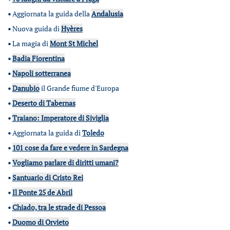
•
Aggiornata la guida della
Andalusia
•
Nuova guida di
Hyères
•
La magia di
Mont St Michel
•
Badia Fiorentina
•
Napoli sotterranea
•
Danubio
il Grande fiume d'Europa
•
Deserto di Tabernas
•
Traiano: Imperatore di Siviglia
•
Aggiornata la guida di
Toledo
•
101 cose da fare e vedere in Sardegna
•
Vogliamo parlare di diritti umani?
•
Santuario di Cristo Rei
•
Il Ponte 25 de Abril
•
Chiado, tra le strade di Pessoa
•
Duomo di Orvieto