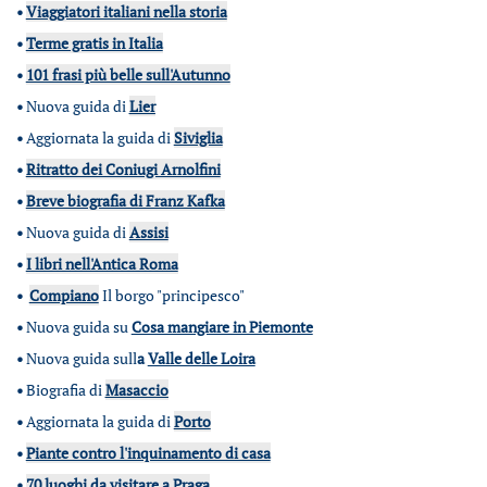
•
Viaggiatori italiani nella storia
•
Terme gratis in Italia
•
101 frasi più belle sull'Autunno
•
Nuova guida di
Lier
•
Aggiornata la guida di
Siviglia
•
Ritratto dei Coniugi Arnolfini
•
Breve biografia di Franz Kafka
•
Nuova guida di
Assisi
•
I libri nell'Antica Roma
•
Compiano
Il borgo "principesco"
•
Nuova guida su
Cosa mangiare in Piemonte
•
Nuova guida sull
a
Valle delle Loira
•
Biografia di
Masaccio
•
Aggiornata la guida di
Porto
•
Piante contro l'inquinamento di casa
•
70 luoghi da visitare a Praga