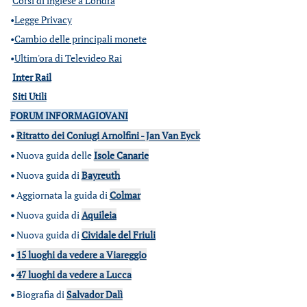
Corsi di inglese a Londra
•
Legge Privacy
•
Cambio delle principali monete
•
Ultim'ora di Televideo Rai
Inter Rail
Siti Utili
FORUM INFORMAGIOVANI
•
Ritratto dei Coniugi Arnolfini - Jan Van Eyck
•
Nuova guida delle
Isole Canarie
•
Nuova guida di
Bayreuth
•
Aggiornata la guida di
Colmar
•
Nuova guida di
Aquileia
•
Nuova guida di
Cividale del Friuli
•
15 luoghi da vedere a Viareggio
•
47 luoghi da vedere a Lucca
•
Biografia di
Salvador Dalì