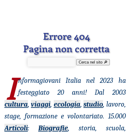
Errore 404
Pagina non corretta
Cerca nel sito 🔎︎
I
nformagiovani
Italia nel 2023 ha
festeggiato 20 anni! Dal 2003
cultura
,
viaggi
,
ecologia
,
studio
, lavoro,
stage, formazione e volontariato. 15.000
Articoli
:
Biografie
, storia, scuola,