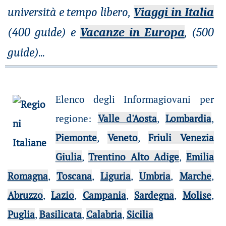
università e tempo libero,
Viaggi in Italia
(400 guide) e
Vacanze in Europa
, (500
guide)
...
Elenco degli Informagiovani per
regione
:
Valle d'Aosta
,
Lombardia
,
Piemonte
,
Veneto
,
Friuli Venezia
Giulia
,
Trentino Alto Adige
,
Emilia
Romagna
,
Toscana
,
Liguria
,
Umbria
,
Marche
,
Abruzzo
,
Lazio
,
Campania
,
Sardegna
,
Molise
,
Puglia
,
Basilicata
,
Calabria
,
Sicilia