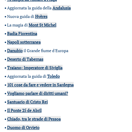
•
Aggiornata la guida della
Andalusia
•
Nuova guida di
Hyères
•
La magia di
Mont St Michel
•
Badia Fiorentina
•
Napoli sotterranea
•
Danubio
il Grande fiume d'Europa
•
Deserto di Tabernas
•
Traiano: Imperatore di Siviglia
•
Aggiornata la guida di
Toledo
•
101 cose da fare e vedere in Sardegna
•
Vogliamo parlare di diritti umani?
•
Santuario di Cristo Rei
•
Il Ponte 25 de Abril
•
Chiado, tra le strade di Pessoa
•
Duomo di Orvieto