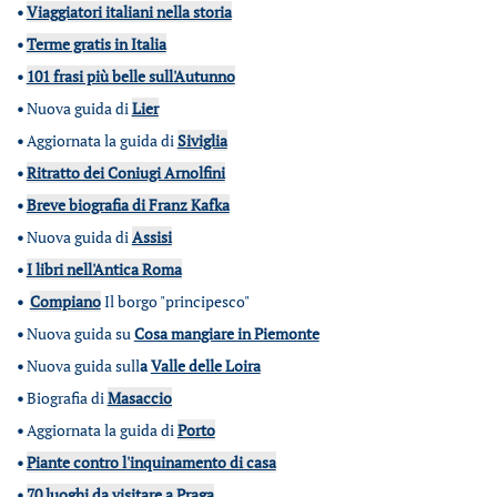
•
Viaggiatori italiani nella storia
•
Terme gratis in Italia
•
101 frasi più belle sull'Autunno
•
Nuova guida di
Lier
•
Aggiornata la guida di
Siviglia
•
Ritratto dei Coniugi Arnolfini
•
Breve biografia di Franz Kafka
•
Nuova guida di
Assisi
•
I libri nell'Antica Roma
•
Compiano
Il borgo "principesco"
•
Nuova guida su
Cosa mangiare in Piemonte
•
Nuova guida sull
a
Valle delle Loira
•
Biografia di
Masaccio
•
Aggiornata la guida di
Porto
•
Piante contro l'inquinamento di casa
•
70 luoghi da visitare a Praga