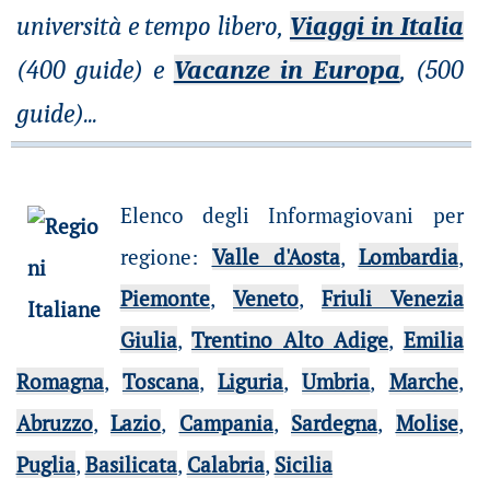
università e tempo libero,
Viaggi in Italia
(400 guide) e
Vacanze in Europa
, (500
guide)
...
Elenco degli Informagiovani per
regione
:
Valle d'Aosta
,
Lombardia
,
Piemonte
,
Veneto
,
Friuli Venezia
Giulia
,
Trentino Alto Adige
,
Emilia
Romagna
,
Toscana
,
Liguria
,
Umbria
,
Marche
,
Abruzzo
,
Lazio
,
Campania
,
Sardegna
,
Molise
,
Puglia
,
Basilicata
,
Calabria
,
Sicilia