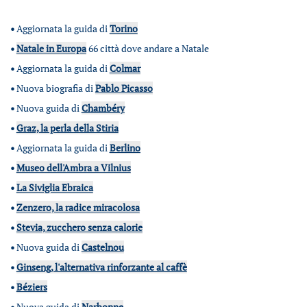
•
Aggiornata la guida di
Torino
•
Natale in Europa
66 città dove andare a Natale
•
Aggiornata la guida di
Colmar
•
Nuova biografia di
Pablo Picasso
•
Nuova guida di
Chambéry
•
Graz, la perla della Stiria
•
Aggiornata la guida di
Berlino
•
Museo dell'Ambra a Vilnius
•
La Siviglia Ebraica
•
Zenzero, la radice miracolosa
•
Stevia, zucchero senza calorie
•
Nuova guida di
Castelnou
•
Ginseng, l'alternativa rinforzante al caffè
•
Béziers
•
Nuova guida di
Narbonne