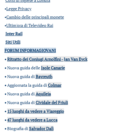
Corsi di inglese a Londra
•
Legge Privacy
•
Cambio delle principali monete
•
Ultim'ora di Televideo Rai
Inter Rail
Siti Utili
FORUM INFORMAGIOVANI
•
Ritratto dei Coniugi Arnolfini - Jan Van Eyck
•
Nuova guida delle
Isole Canarie
•
Nuova guida di
Bayreuth
•
Aggiornata la guida di
Colmar
•
Nuova guida di
Aquileia
•
Nuova guida di
Cividale del Friuli
•
15 luoghi da vedere a Viareggio
•
47 luoghi da vedere a Lucca
•
Biografia di
Salvador Dalì