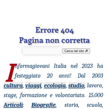
Errore 404
Pagina non corretta
Cerca nel sito 🔎︎
I
nformagiovani
Italia nel 2023 ha
festeggiato 20 anni! Dal 2003
cultura
,
viaggi
,
ecologia
,
studio
, lavoro,
stage, formazione e volontariato. 15.000
Articoli
:
Biografie
, storia, scuola,