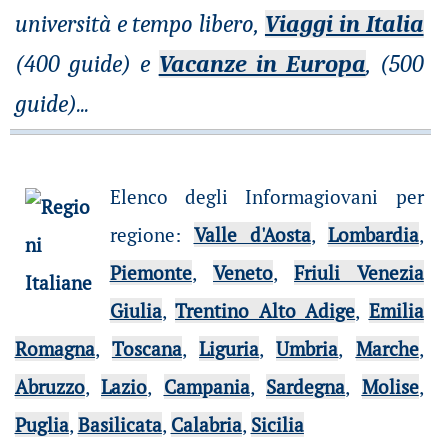
università e tempo libero,
Viaggi in Italia
(400 guide) e
Vacanze in Europa
, (500
guide)
...
Elenco degli Informagiovani per
regione
:
Valle d'Aosta
,
Lombardia
,
Piemonte
,
Veneto
,
Friuli Venezia
Giulia
,
Trentino Alto Adige
,
Emilia
Romagna
,
Toscana
,
Liguria
,
Umbria
,
Marche
,
Abruzzo
,
Lazio
,
Campania
,
Sardegna
,
Molise
,
Puglia
,
Basilicata
,
Calabria
,
Sicilia