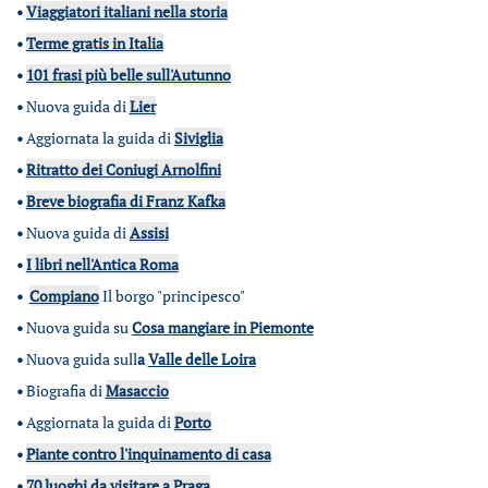
•
Viaggiatori italiani nella storia
•
Terme gratis in Italia
•
101 frasi più belle sull'Autunno
•
Nuova guida di
Lier
•
Aggiornata la guida di
Siviglia
•
Ritratto dei Coniugi Arnolfini
•
Breve biografia di Franz Kafka
•
Nuova guida di
Assisi
•
I libri nell'Antica Roma
•
Compiano
Il borgo "principesco"
•
Nuova guida su
Cosa mangiare in Piemonte
•
Nuova guida sull
a
Valle delle Loira
•
Biografia di
Masaccio
•
Aggiornata la guida di
Porto
•
Piante contro l'inquinamento di casa
•
70 luoghi da visitare a Praga