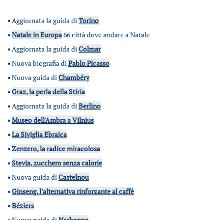
•
Aggiornata la guida di
Torino
•
Natale in Europa
66 città dove andare a Natale
•
Aggiornata la guida di
Colmar
•
Nuova biografia di
Pablo Picasso
•
Nuova guida di
Chambéry
•
Graz, la perla della Stiria
•
Aggiornata la guida di
Berlino
•
Museo dell'Ambra a Vilnius
•
La Siviglia Ebraica
•
Zenzero, la radice miracolosa
•
Stevia, zucchero senza calorie
•
Nuova guida di
Castelnou
•
Ginseng, l'alternativa rinforzante al caffè
•
Béziers
•
Nuova guida di
Narbonne