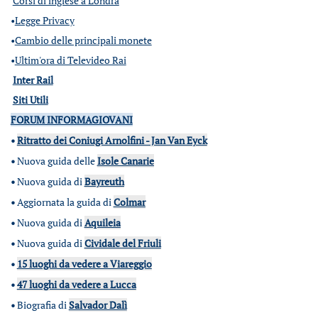
Corsi di inglese a Londra
•
Legge Privacy
•
Cambio delle principali monete
•
Ultim'ora di Televideo Rai
Inter Rail
Siti Utili
FORUM INFORMAGIOVANI
•
Ritratto dei Coniugi Arnolfini - Jan Van Eyck
•
Nuova guida delle
Isole Canarie
•
Nuova guida di
Bayreuth
•
Aggiornata la guida di
Colmar
•
Nuova guida di
Aquileia
•
Nuova guida di
Cividale del Friuli
•
15 luoghi da vedere a Viareggio
•
47 luoghi da vedere a Lucca
•
Biografia di
Salvador Dalì