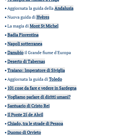
•
Aggiornata la guida della
Andalusia
•
Nuova guida di
Hyères
•
La magia di
Mont St Michel
•
Badia Fiorentina
•
Napoli sotterranea
•
Danubio
il Grande fiume d'Europa
•
Deserto di Tabernas
•
Traiano: Imperatore di Siviglia
•
Aggiornata la guida di
Toledo
•
101 cose da fare e vedere in Sardegna
•
Vogliamo parlare di diritti umani?
•
Santuario di Cristo Rei
•
Il Ponte 25 de Abril
•
Chiado, tra le strade di Pessoa
•
Duomo di Orvieto