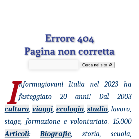
Errore 404
Pagina non corretta
Cerca nel sito 🔎︎
I
nformagiovani
Italia nel 2023 ha
festeggiato 20 anni! Dal 2003
cultura
,
viaggi
,
ecologia
,
studio
, lavoro,
stage, formazione e volontariato. 15.000
Articoli
:
Biografie
, storia, scuola,