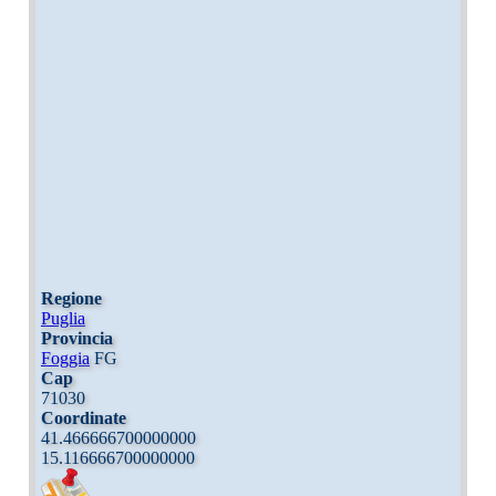
Regione
Puglia
Provincia
Foggia
FG
Cap
71030
Coordinate
41.466666700000000
15.116666700000000