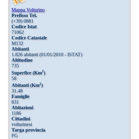
Mappa Volturino
Prefisso Tel.
(+39) 0881
Codice Istat
71062
Codice Catastale
M132
Abitanti
1.826 abitanti (01/01/2010 - ISTAT)
Altitudine
735
2
Superfice (Km
)
58
2
Abitanti (Km
)
31.48
Famiglie
831
Abitazioni
1186
Cittadini
volturinesi
Targa provincia
FG