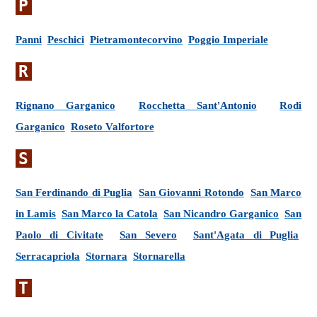
P
Panni
Peschici
Pietramontecorvino
Poggio Imperiale
R
Rignano Garganico
Rocchetta Sant'Antonio
Rodi
Garganico
Roseto Valfortore
S
San Ferdinando di Puglia
San Giovanni Rotondo
San Marco
in Lamis
San Marco la Catola
San Nicandro Garganico
San
Paolo di Civitate
San Severo
Sant'Agata di Puglia
Serracapriola
Stornara
Stornarella
T