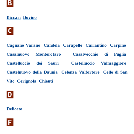
B
Biccari
Bovino
C
Cagnano Varano
Candela
Carapelle
Carlantino
Carpino
Casalnuovo Monterotaro
Casalvecchio di Puglia
Castelluccio dei Sauri
Castelluccio Valmaggiore
Castelnuovo della Daunia
Celenza Valfortore
Celle di San
Vito
Cerignola
Chieuti
D
Deliceto
F