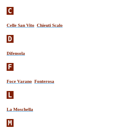
C
Celle San Vito
Chieuti Scalo
D
Difensola
F
Foce Varano
Fonterosa
L
La Moschella
M