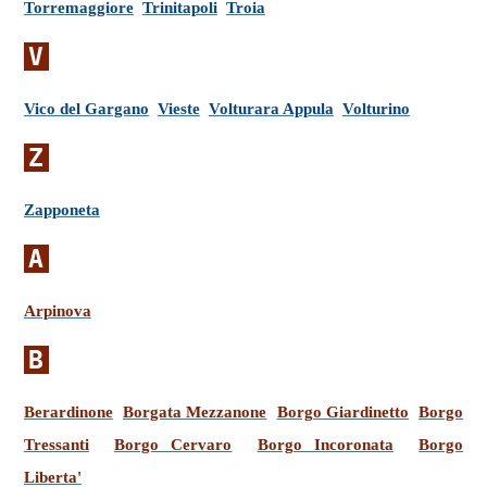
Torremaggiore
Trinitapoli
Troia
V
Vico del Gargano
Vieste
Volturara Appula
Volturino
Z
Zapponeta
A
Arpinova
B
Berardinone
Borgata Mezzanone
Borgo Giardinetto
Borgo
Tressanti
Borgo Cervaro
Borgo Incoronata
Borgo
Liberta'