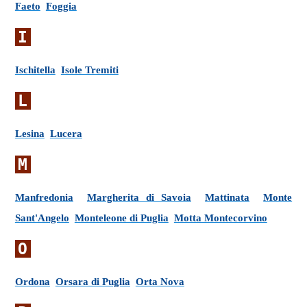
Faeto
Foggia
I
Ischitella
Isole Tremiti
L
Lesina
Lucera
M
Manfredonia
Margherita di Savoia
Mattinata
Monte
Sant'Angelo
Monteleone di Puglia
Motta Montecorvino
O
Ordona
Orsara di Puglia
Orta Nova