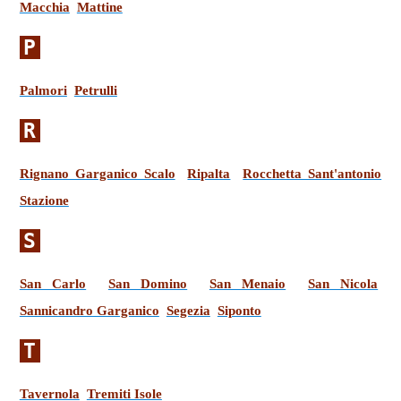
Macchia
Mattine
P
Palmori
Petrulli
R
Rignano Garganico Scalo
Ripalta
Rocchetta Sant'antonio
Stazione
S
San Carlo
San Domino
San Menaio
San Nicola
Sannicandro Garganico
Segezia
Siponto
T
Tavernola
Tremiti Isole