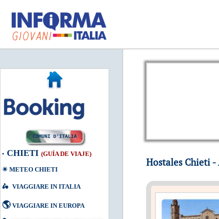
COMUNI D'ITALIA
CHIETI
•
(
GUÍA DE VIAJE
)
Hostales Chieti -
☀
METEO CHIETI
🛵
VIAGGIARE IN ITALIA
🌎
VIAGGIARE IN EUROPA