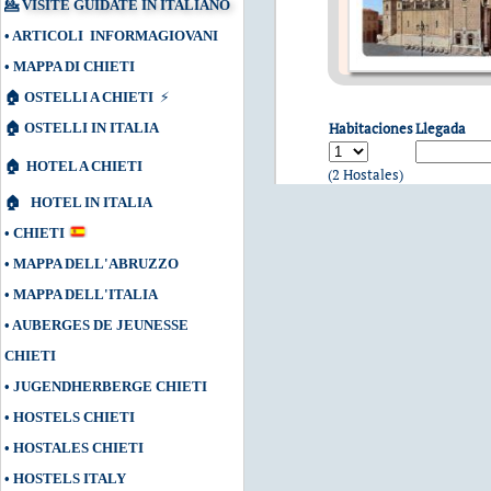
💁
VISITE GUIDATE IN ITALIANO
•
ARTICOLI INFORMAGIOVANI
•
MAPPA DI CHIETI
🏠
OSTELLI A CHIETI
⚡
Habitaciones
Llegada
🏠
OSTELLI IN ITALIA
🏠
HOTEL A CHIETI
(2 Hostales)
🏠
HOTEL IN ITALIA
•
CHIETI
•
MAPPA DELL'ABRUZZO
•
MAPPA DELL'ITALIA
•
AUBERGES DE JEUNESSE
CHIETI
•
JUGENDHERBERGE CHIETI
•
HOSTELS CHIETI
•
HOSTALES CHIETI
•
HOSTELS ITALY