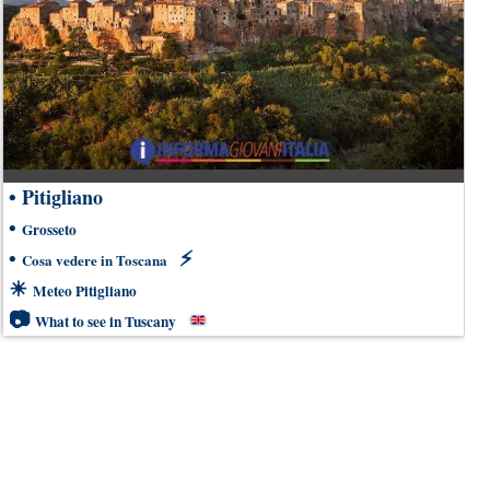
•
Pitigliano
•
Grosseto
•
⚡
Cosa vedere in Toscana
☀
Meteo Pitigliano
📷
What to see in Tuscany