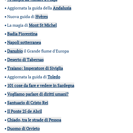
•
Aggiornata la guida della
Andalusia
•
Nuova guida di
Hyères
•
La magia di
Mont St Michel
•
Badia Fiorentina
•
Napoli sotterranea
•
Danubio
il Grande fiume d'Europa
•
Deserto di Tabernas
•
Traiano: Imperatore di Siviglia
•
Aggiornata la guida di
Toledo
•
101 cose da fare e vedere in Sardegna
•
Vogliamo parlare di diritti umani?
•
Santuario di Cristo Rei
•
Il Ponte 25 de Abril
•
Chiado, tra le strade di Pessoa
•
Duomo di Orvieto