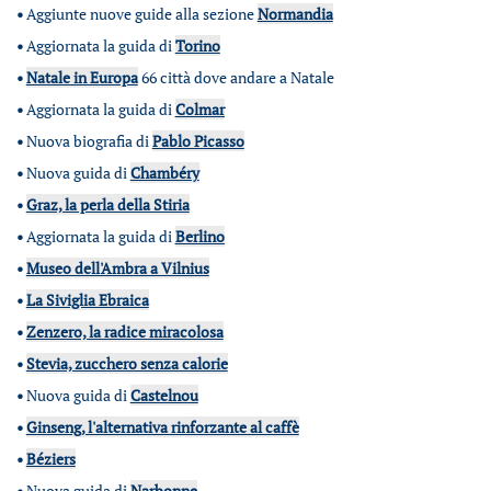
•
Aggiunte nuove guide alla sezione
Normandia
•
Aggiornata la guida di
Torino
•
Natale in Europa
66 città dove andare a Natale
•
Aggiornata la guida di
Colmar
•
Nuova biografia di
Pablo Picasso
•
Nuova guida di
Chambéry
•
Graz, la perla della Stiria
•
Aggiornata la guida di
Berlino
•
Museo dell'Ambra a Vilnius
•
La Siviglia Ebraica
•
Zenzero, la radice miracolosa
•
Stevia, zucchero senza calorie
•
Nuova guida di
Castelnou
•
Ginseng, l'alternativa rinforzante al caffè
•
Béziers
•
Nuova guida di
Narbonne