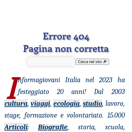
Errore 404
Pagina non corretta
Cerca nel sito 🔎︎
I
nformagiovani
Italia nel 2023 ha
festeggiato 20 anni! Dal 2003
cultura
,
viaggi
,
ecologia
,
studio
, lavoro,
stage, formazione e volontariato. 15.000
Articoli
:
Biografie
, storia, scuola,