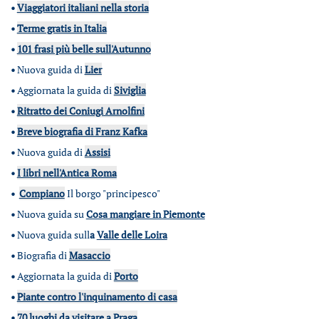
•
Viaggiatori italiani nella storia
•
Terme gratis in Italia
•
101 frasi più belle sull'Autunno
•
Nuova guida di
Lier
•
Aggiornata la guida di
Siviglia
•
Ritratto dei Coniugi Arnolfini
•
Breve biografia di Franz Kafka
•
Nuova guida di
Assisi
•
I libri nell'Antica Roma
•
Compiano
Il borgo "principesco"
•
Nuova guida su
Cosa mangiare in Piemonte
•
Nuova guida sull
a
Valle delle Loira
•
Biografia di
Masaccio
•
Aggiornata la guida di
Porto
•
Piante contro l'inquinamento di casa
•
70 luoghi da visitare a Praga