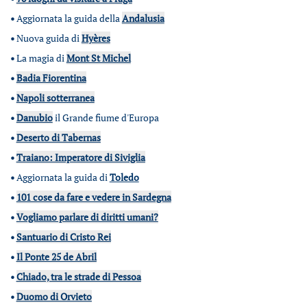
•
Aggiornata la guida della
Andalusia
•
Nuova guida di
Hyères
•
La magia di
Mont St Michel
•
Badia Fiorentina
•
Napoli sotterranea
•
Danubio
il Grande fiume d'Europa
•
Deserto di Tabernas
•
Traiano: Imperatore di Siviglia
•
Aggiornata la guida di
Toledo
•
101 cose da fare e vedere in Sardegna
•
Vogliamo parlare di diritti umani?
•
Santuario di Cristo Rei
•
Il Ponte 25 de Abril
•
Chiado, tra le strade di Pessoa
•
Duomo di Orvieto