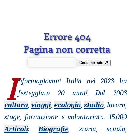
Errore 404
Pagina non corretta
Cerca nel sito 🔎︎
I
nformagiovani
Italia nel 2023 ha
festeggiato 20 anni! Dal 2003
cultura
,
viaggi
,
ecologia
,
studio
, lavoro,
stage, formazione e volontariato. 15.000
Articoli
:
Biografie
, storia, scuola,