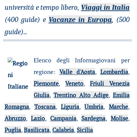
università e tempo libero,
Viaggi in Italia
(400 guide) e
Vacanze in Europa
, (500
guide)
...
Elenco degli Informagiovani per
regione
:
Valle d'Aosta
,
Lombardia
,
Piemonte
,
Veneto
,
Friuli Venezia
Giulia
,
Trentino Alto Adige
,
Emilia
Romagna
,
Toscana
,
Liguria
,
Umbria
,
Marche
,
Abruzzo
,
Lazio
,
Campania
,
Sardegna
,
Molise
,
Puglia
,
Basilicata
,
Calabria
,
Sicilia