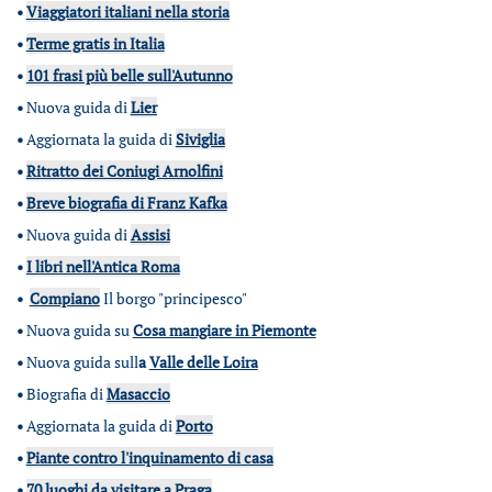
•
Viaggiatori italiani nella storia
•
Terme gratis in Italia
•
101 frasi più belle sull'Autunno
•
Nuova guida di
Lier
•
Aggiornata la guida di
Siviglia
•
Ritratto dei Coniugi Arnolfini
•
Breve biografia di Franz Kafka
•
Nuova guida di
Assisi
•
I libri nell'Antica Roma
•
Compiano
Il borgo "principesco"
•
Nuova guida su
Cosa mangiare in Piemonte
•
Nuova guida sull
a
Valle delle Loira
•
Biografia di
Masaccio
•
Aggiornata la guida di
Porto
•
Piante contro l'inquinamento di casa
•
70 luoghi da visitare a Praga