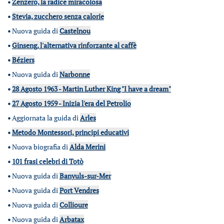
•
Zenzero, la radice miracolosa
•
Stevia, zucchero senza calorie
•
Nuova guida di
Castelnou
•
Ginseng, l'alternativa rinforzante al caffè
•
Béziers
•
Nuova guida di
Narbonne
•
28 Agosto 1963 - Martin Luther King "I have a dream"
•
27 Agosto 1959 - Inizia l'era del Petrolio
•
Aggiornata la guida di
Arles
•
Metodo Montessori, principi educativi
•
Nuova biografia di
Alda Merini
•
101 frasi celebri di Totò
•
Nuova guida di
Banyuls-sur-Mer
•
Nuova guida di
Port Vendres
•
Nuova guida di
Collioure
•
Nuova guida di
Arbatax