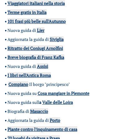
•
Viaggiatori italiani nella storia
•
Terme gratis in Italia
•
101 frasi più belle sull'Autunno
•
Nuova guida di
Lier
•
Aggiornata la guida di
Siviglia
•
Ritratto dei Coniugi Arnolfini
•
Breve biografia di Franz Kafka
•
Nuova guida di
Assisi
•
I libri nell'Antica Roma
•
Compiano
Il borgo "principesco"
•
Nuova guida su
Cosa mangiare in Piemonte
•
Nuova guida sull
a
Valle delle Loira
•
Biografia di
Masaccio
•
Aggiornata la guida di
Porto
•
Piante contro l'inquinamento di casa
•
70 luoghi da visitare a Praga