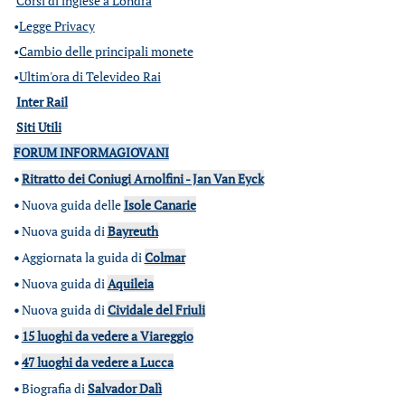
Corsi di inglese a Londra
•
Legge Privacy
•
Cambio delle principali monete
•
Ultim'ora di Televideo Rai
Inter Rail
Siti Utili
FORUM INFORMAGIOVANI
•
Ritratto dei Coniugi Arnolfini - Jan Van Eyck
•
Nuova guida delle
Isole Canarie
•
Nuova guida di
Bayreuth
•
Aggiornata la guida di
Colmar
•
Nuova guida di
Aquileia
•
Nuova guida di
Cividale del Friuli
•
15 luoghi da vedere a Viareggio
•
47 luoghi da vedere a Lucca
•
Biografia di
Salvador Dalì