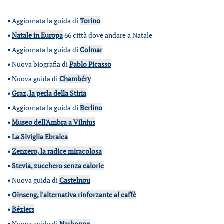
•
Aggiornata la guida di
Torino
•
Natale in Europa
66 città dove andare a Natale
•
Aggiornata la guida di
Colmar
•
Nuova biografia di
Pablo Picasso
•
Nuova guida di
Chambéry
•
Graz, la perla della Stiria
•
Aggiornata la guida di
Berlino
•
Museo dell'Ambra a Vilnius
•
La Siviglia Ebraica
•
Zenzero, la radice miracolosa
•
Stevia, zucchero senza calorie
•
Nuova guida di
Castelnou
•
Ginseng, l'alternativa rinforzante al caffè
•
Béziers
•
Nuova guida di
Narbonne