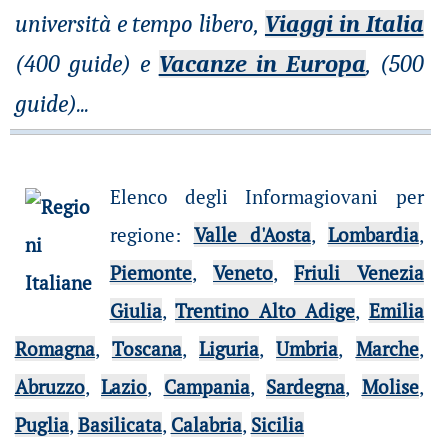
università e tempo libero,
Viaggi in Italia
(400 guide) e
Vacanze in Europa
, (500
guide)
...
Elenco degli Informagiovani per
regione
:
Valle d'Aosta
,
Lombardia
,
Piemonte
,
Veneto
,
Friuli Venezia
Giulia
,
Trentino Alto Adige
,
Emilia
Romagna
,
Toscana
,
Liguria
,
Umbria
,
Marche
,
Abruzzo
,
Lazio
,
Campania
,
Sardegna
,
Molise
,
Puglia
,
Basilicata
,
Calabria
,
Sicilia