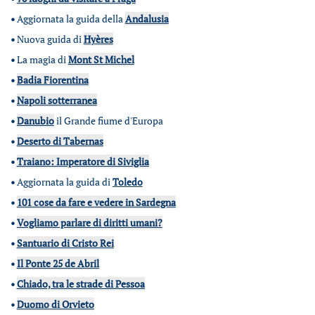
•
Aggiornata la guida della
Andalusia
•
Nuova guida di
Hyères
•
La magia di
Mont St Michel
•
Badia Fiorentina
•
Napoli sotterranea
•
Danubio
il Grande fiume d'Europa
•
Deserto di Tabernas
•
Traiano: Imperatore di Siviglia
•
Aggiornata la guida di
Toledo
•
101 cose da fare e vedere in Sardegna
•
Vogliamo parlare di diritti umani?
•
Santuario di Cristo Rei
•
Il Ponte 25 de Abril
•
Chiado, tra le strade di Pessoa
•
Duomo di Orvieto