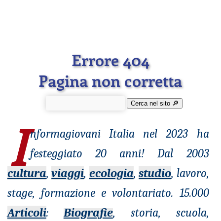
Errore 404
Pagina non corretta
Cerca nel sito 🔎︎
I
nformagiovani
Italia nel 2023 ha
festeggiato 20 anni! Dal 2003
cultura
,
viaggi
,
ecologia
,
studio
, lavoro,
stage, formazione e volontariato. 15.000
Articoli
:
Biografie
, storia, scuola,