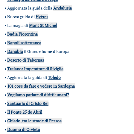
•
Aggiornata la guida della
Andalusia
•
Nuova guida di
Hyères
•
La magia di
Mont St Michel
•
Badia Fiorentina
•
Napoli sotterranea
•
Danubio
il Grande fiume d'Europa
•
Deserto di Tabernas
•
Traiano: Imperatore di Siviglia
•
Aggiornata la guida di
Toledo
•
101 cose da fare e vedere in Sardegna
•
Vogliamo parlare di diritti umani?
•
Santuario di Cristo Rei
•
Il Ponte 25 de Abril
•
Chiado, tra le strade di Pessoa
•
Duomo di Orvieto