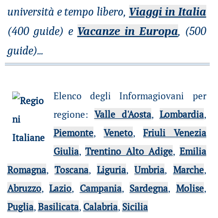
università e tempo libero,
Viaggi in Italia
(400 guide) e
Vacanze in Europa
, (500
guide)
...
Elenco degli Informagiovani per
regione
:
Valle d'Aosta
,
Lombardia
,
Piemonte
,
Veneto
,
Friuli Venezia
Giulia
,
Trentino Alto Adige
,
Emilia
Romagna
,
Toscana
,
Liguria
,
Umbria
,
Marche
,
Abruzzo
,
Lazio
,
Campania
,
Sardegna
,
Molise
,
Puglia
,
Basilicata
,
Calabria
,
Sicilia