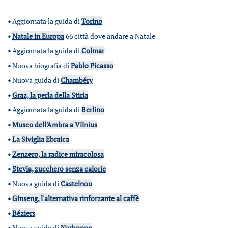
•
Aggiornata la guida di
Torino
•
Natale in Europa
66 città dove andare a Natale
•
Aggiornata la guida di
Colmar
•
Nuova biografia di
Pablo Picasso
•
Nuova guida di
Chambéry
•
Graz, la perla della Stiria
•
Aggiornata la guida di
Berlino
•
Museo dell'Ambra a Vilnius
•
La Siviglia Ebraica
•
Zenzero, la radice miracolosa
•
Stevia, zucchero senza calorie
•
Nuova guida di
Castelnou
•
Ginseng, l'alternativa rinforzante al caffè
•
Béziers
•
Nuova guida di
Narbonne