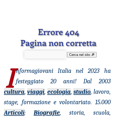
Errore 404
Pagina non corretta
Cerca nel sito 🔎︎
I
nformagiovani
Italia nel 2023 ha
festeggiato 20 anni! Dal 2003
cultura
,
viaggi
,
ecologia
,
studio
, lavoro,
stage, formazione e volontariato. 15.000
Articoli
:
Biografie
, storia, scuola,