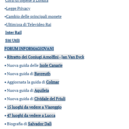
Corsi di inglese a Londra
•
Legge Privacy
•
Cambio delle principali monete
•
Ultim'ora di Televideo Rai
Inter Rail
Siti Utili
FORUM INFORMAGIOVANI
•
Ritratto dei Coniugi Arnolfini - Jan Van Eyck
•
Nuova guida delle
Isole Canarie
•
Nuova guida di
Bayreuth
•
Aggiornata la guida di
Colmar
•
Nuova guida di
Aquileia
•
Nuova guida di
Cividale del Friuli
•
15 luoghi da vedere a Viareggio
•
47 luoghi da vedere a Lucca
•
Biografia di
Salvador Dalì