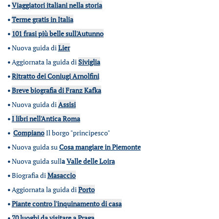
•
Viaggiatori italiani nella storia
•
Terme gratis in Italia
•
101 frasi più belle sull'Autunno
•
Nuova guida di
Lier
•
Aggiornata la guida di
Siviglia
•
Ritratto dei Coniugi Arnolfini
•
Breve biografia di Franz Kafka
•
Nuova guida di
Assisi
•
I libri nell'Antica Roma
•
Compiano
Il borgo "principesco"
•
Nuova guida su
Cosa mangiare in Piemonte
•
Nuova guida sull
a
Valle delle Loira
•
Biografia di
Masaccio
•
Aggiornata la guida di
Porto
•
Piante contro l'inquinamento di casa
•
70 luoghi da visitare a Praga