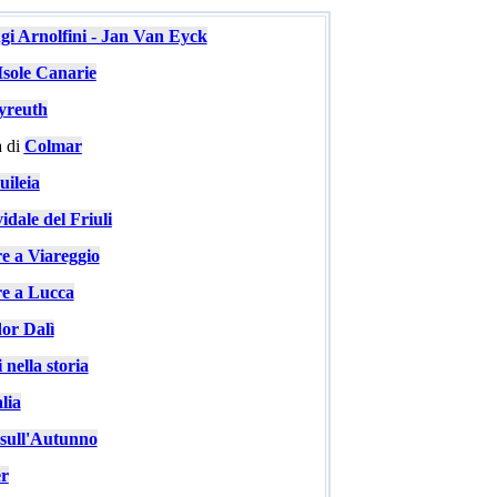
ugi Arnolfini - Jan Van Eyck
Isole Canarie
yreuth
 di
Colmar
ileia
idale del Friuli
re a Viareggio
re a Lucca
or Dalì
 nella storia
lia
e sull'Autunno
er