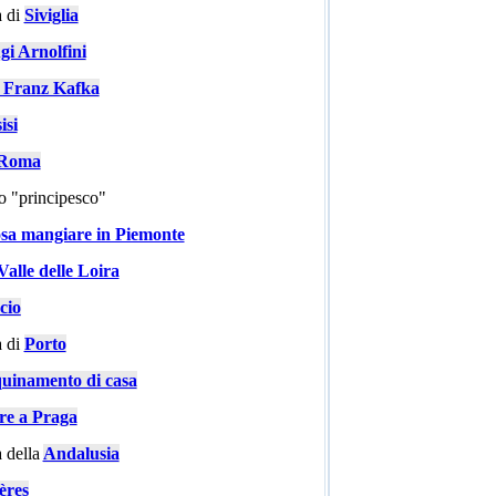
 di
Siviglia
gi Arnolfini
i Franz Kafka
isi
a Roma
go "principesco"
sa mangiare in Piemonte
Valle delle Loira
cio
 di
Porto
quinamento di casa
are a Praga
 della
Andalusia
ères