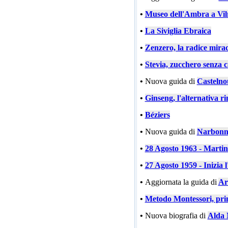
•
Museo dell'Ambra a Vil
•
La Siviglia Ebraica
•
Zenzero, la radice mira
•
Stevia, zucchero senza c
•
Nuova guida di
Castelno
•
Ginseng, l'alternativa ri
•
Béziers
•
Nuova guida di
Narbonn
•
28 Agosto 1963 - Marti
•
27 Agosto 1959 - Inizia l
•
Aggiornata la guida di
Ar
•
Metodo Montessori, prin
•
Nuova biografia di
Alda 