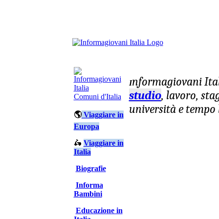
nformagiovani
Ita
I
studio
, lavoro, st
Comuni d'Italia
università e tempo 
🌎
Viaggiare in
Europa
🛵
Viaggiare in
Italia
Biografie
Informa
Bambini
Educazione in