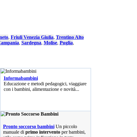
neto
,
Friuli Venezia Giulia
,
Trentino Alto
ampania
,
Sardegna
,
Molise
,
Puglia
,
Informabambini
Educazione e metodi pedagogici, viaggiare
con i bambini, alimentazione e novità...
Pronto soccorso bambini
Un piccolo
manuale di
primo intervento
per bambini,