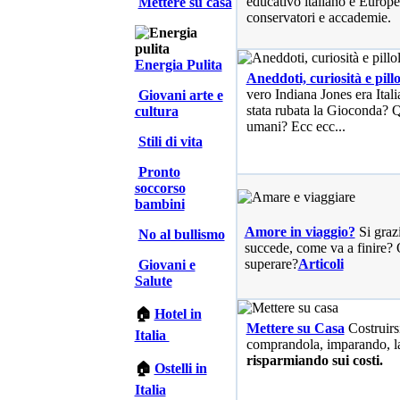
educativo italiano e Europe
Mettere su casa
conservatori e accademie.
Energia Pulita
Aneddoti, curiosità e pillo
vero Indiana Jones era Ita
Giovani arte e
stata rubata la Gioconda? Qu
cultura
umani? Ecc ecc...
Stili di vita
Pronto
soccorso
bambini
Amore in viaggio?
Si graz
No al bullismo
succede, come va a finire? 
superare?
Articoli
Giovani e
Salute
🏠
Hotel in
Mettere su Casa
Costruirs
Italia
comprandola, imparando, l
risparmiando sui costi.
🏠
Ostelli in
Italia