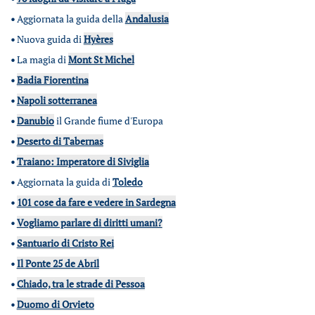
•
Aggiornata la guida della
Andalusia
•
Nuova guida di
Hyères
•
La magia di
Mont St Michel
•
Badia Fiorentina
•
Napoli sotterranea
•
Danubio
il Grande fiume d'Europa
•
Deserto di Tabernas
•
Traiano: Imperatore di Siviglia
•
Aggiornata la guida di
Toledo
•
101 cose da fare e vedere in Sardegna
•
Vogliamo parlare di diritti umani?
•
Santuario di Cristo Rei
•
Il Ponte 25 de Abril
•
Chiado, tra le strade di Pessoa
•
Duomo di Orvieto