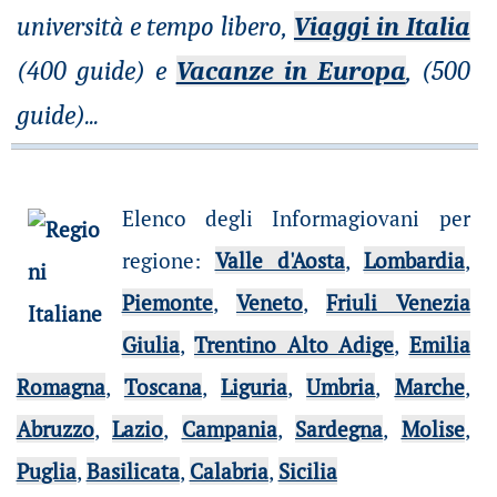
università e tempo libero,
Viaggi in Italia
(400 guide) e
Vacanze in Europa
, (500
guide)
...
Elenco degli Informagiovani per
regione
:
Valle d'Aosta
,
Lombardia
,
Piemonte
,
Veneto
,
Friuli Venezia
Giulia
,
Trentino Alto Adige
,
Emilia
Romagna
,
Toscana
,
Liguria
,
Umbria
,
Marche
,
Abruzzo
,
Lazio
,
Campania
,
Sardegna
,
Molise
,
Puglia
,
Basilicata
,
Calabria
,
Sicilia