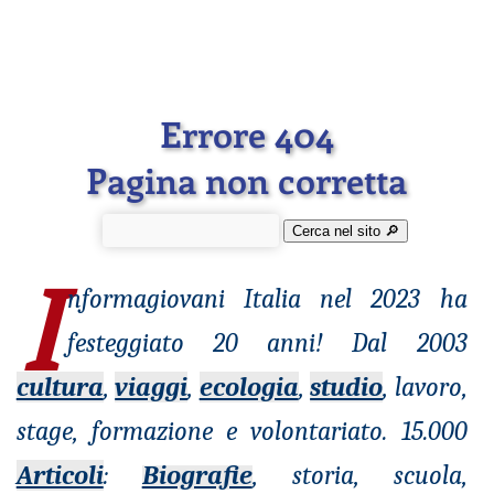
Errore 404
Pagina non corretta
Cerca nel sito 🔎︎
I
nformagiovani
Italia nel 2023 ha
festeggiato 20 anni! Dal 2003
cultura
,
viaggi
,
ecologia
,
studio
, lavoro,
stage, formazione e volontariato. 15.000
Articoli
:
Biografie
, storia, scuola,