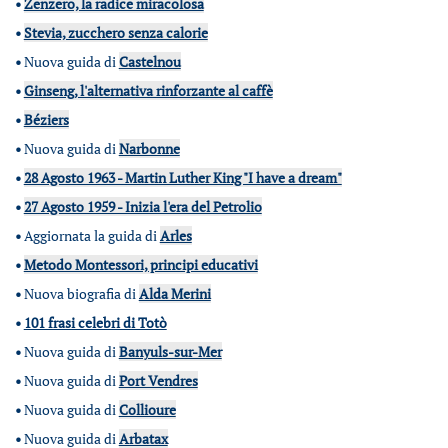
•
Zenzero, la radice miracolosa
•
Stevia, zucchero senza calorie
•
Nuova guida di
Castelnou
•
Ginseng, l'alternativa rinforzante al caffè
•
Béziers
•
Nuova guida di
Narbonne
•
28 Agosto 1963 - Martin Luther King "I have a dream"
•
27 Agosto 1959 - Inizia l'era del Petrolio
•
Aggiornata la guida di
Arles
•
Metodo Montessori, principi educativi
•
Nuova biografia di
Alda Merini
•
101 frasi celebri di Totò
•
Nuova guida di
Banyuls-sur-Mer
•
Nuova guida di
Port Vendres
•
Nuova guida di
Collioure
•
Nuova guida di
Arbatax