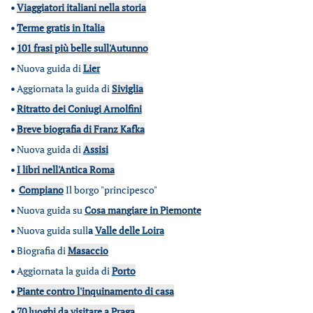
•
Viaggiatori italiani nella storia
•
Terme gratis in Italia
•
101 frasi più belle sull'Autunno
•
Nuova guida di
Lier
•
Aggiornata la guida di
Siviglia
•
Ritratto dei Coniugi Arnolfini
•
Breve biografia di Franz Kafka
•
Nuova guida di
Assisi
•
I libri nell'Antica Roma
•
Compiano
Il borgo "principesco"
•
Nuova guida su
Cosa mangiare in Piemonte
•
Nuova guida sull
a
Valle delle Loira
•
Biografia di
Masaccio
•
Aggiornata la guida di
Porto
•
Piante contro l'inquinamento di casa
•
70 luoghi da visitare a Praga