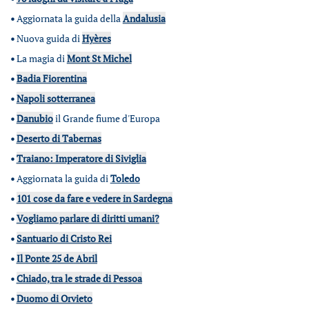
•
Aggiornata la guida della
Andalusia
•
Nuova guida di
Hyères
•
La magia di
Mont St Michel
•
Badia Fiorentina
•
Napoli sotterranea
•
Danubio
il Grande fiume d'Europa
•
Deserto di Tabernas
•
Traiano: Imperatore di Siviglia
•
Aggiornata la guida di
Toledo
•
101 cose da fare e vedere in Sardegna
•
Vogliamo parlare di diritti umani?
•
Santuario di Cristo Rei
•
Il Ponte 25 de Abril
•
Chiado, tra le strade di Pessoa
•
Duomo di Orvieto