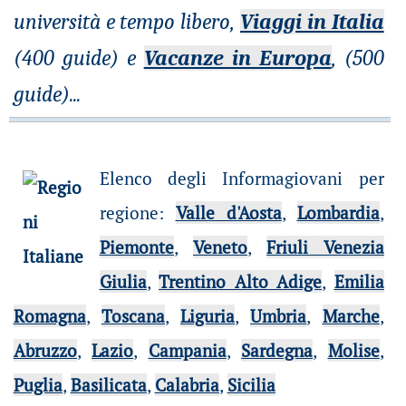
università e tempo libero,
Viaggi in Italia
(400 guide) e
Vacanze in Europa
, (500
guide)
...
Elenco degli Informagiovani per
regione
:
Valle d'Aosta
,
Lombardia
,
Piemonte
,
Veneto
,
Friuli Venezia
Giulia
,
Trentino Alto Adige
,
Emilia
Romagna
,
Toscana
,
Liguria
,
Umbria
,
Marche
,
Abruzzo
,
Lazio
,
Campania
,
Sardegna
,
Molise
,
Puglia
,
Basilicata
,
Calabria
,
Sicilia