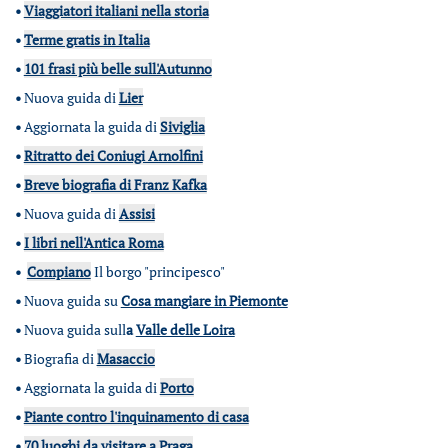
•
Viaggiatori italiani nella storia
•
Terme gratis in Italia
•
101 frasi più belle sull'Autunno
•
Nuova guida di
Lier
•
Aggiornata la guida di
Siviglia
•
Ritratto dei Coniugi Arnolfini
•
Breve biografia di Franz Kafka
•
Nuova guida di
Assisi
•
I libri nell'Antica Roma
•
Compiano
Il borgo "principesco"
•
Nuova guida su
Cosa mangiare in Piemonte
•
Nuova guida sull
a
Valle delle Loira
•
Biografia di
Masaccio
•
Aggiornata la guida di
Porto
•
Piante contro l'inquinamento di casa
•
70 luoghi da visitare a Praga