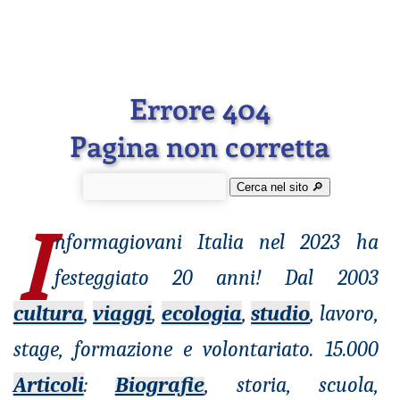
Errore 404
Pagina non corretta
Cerca nel sito 🔎︎
I
nformagiovani
Italia nel 2023 ha
festeggiato 20 anni! Dal 2003
cultura
,
viaggi
,
ecologia
,
studio
, lavoro,
stage, formazione e volontariato. 15.000
Articoli
:
Biografie
, storia, scuola,