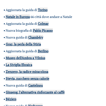
•
Aggiornata la guida di
Torino
•
Natale in Europa
66 città dove andare a Natale
•
Aggiornata la guida di
Colmar
•
Nuova biografia di
Pablo Picasso
•
Nuova guida di
Chambéry
•
Graz, la perla della Stiria
•
Aggiornata la guida di
Berlino
•
Museo dell'Ambra a Vilnius
•
La Siviglia Ebraica
•
Zenzero, la radice miracolosa
•
Stevia, zucchero senza calorie
•
Nuova guida di
Castelnou
•
Ginseng, l'alternativa rinforzante al caffè
•
Béziers
•
Nuova guida di
Narbonne