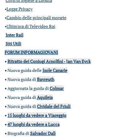
Corsi di inglese a Londra
•
Legge Privacy
•
Cambio delle principali monete
•
Ultim'ora di Televideo Rai
Inter Rail
Siti Utili
FORUM INFORMAGIOVANI
•
Ritratto dei Coniugi Arnolfini - Jan Van Eyck
•
Nuova guida delle
Isole Canarie
•
Nuova guida di
Bayreuth
•
Aggiornata la guida di
Colmar
•
Nuova guida di
Aquileia
•
Nuova guida di
Cividale del Friuli
•
15 luoghi da vedere a Viareggio
•
47 luoghi da vedere a Lucca
•
Biografia di
Salvador Dalì