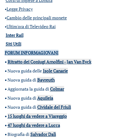
Corsi di inglese a Londra
•
Legge Privacy
•
Cambio delle principali monete
•
Ultim'ora di Televideo Rai
Inter Rail
Siti Utili
FORUM INFORMAGIOVANI
•
Ritratto dei Coniugi Arnolfini - Jan Van Eyck
•
Nuova guida delle
Isole Canarie
•
Nuova guida di
Bayreuth
•
Aggiornata la guida di
Colmar
•
Nuova guida di
Aquileia
•
Nuova guida di
Cividale del Friuli
•
15 luoghi da vedere a Viareggio
•
47 luoghi da vedere a Lucca
•
Biografia di
Salvador Dalì