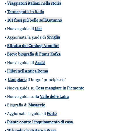
•
Viaggiatori italiani nella storia
•
Terme gratis in Italia
•
101 frasi più belle sull'Autunno
•
Nuova guida di
Lier
•
Aggiornata la guida di
Siviglia
•
Ritratto dei Coniugi Arnolfini
•
Breve biografia di Franz Kafka
•
Nuova guida di
Assisi
•
I libri nell'Antica Roma
•
Compiano
Il borgo "principesco"
•
Nuova guida su
Cosa mangiare in Piemonte
•
Nuova guida sull
a
Valle delle Loira
•
Biografia di
Masaccio
•
Aggiornata la guida di
Porto
•
Piante contro l'inquinamento di casa
•
70 luoghi da visitare a Praga