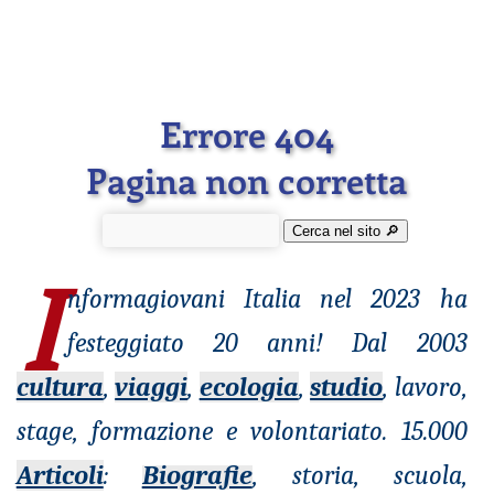
Errore 404
Pagina non corretta
Cerca nel sito 🔎︎
I
nformagiovani
Italia nel 2023 ha
festeggiato 20 anni! Dal 2003
cultura
,
viaggi
,
ecologia
,
studio
, lavoro,
stage, formazione e volontariato. 15.000
Articoli
:
Biografie
, storia, scuola,