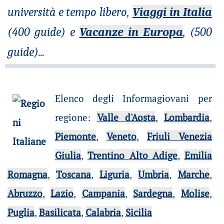
università e tempo libero,
Viaggi in Italia
(400 guide) e
Vacanze in Europa
, (500
guide)
...
Elenco degli Informagiovani per
regione
:
Valle d'Aosta
,
Lombardia
,
Piemonte
,
Veneto
,
Friuli Venezia
Giulia
,
Trentino Alto Adige
,
Emilia
Romagna
,
Toscana
,
Liguria
,
Umbria
,
Marche
,
Abruzzo
,
Lazio
,
Campania
,
Sardegna
,
Molise
,
Puglia
,
Basilicata
,
Calabria
,
Sicilia