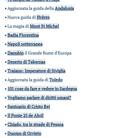
•
Aggiornata la guida della
Andalusia
•
Nuova guida di
Hyères
•
La magia di
Mont St Michel
•
Badia Fiorentina
•
Napoli sotterranea
•
Danubio
il Grande fiume d'Europa
•
Deserto di Tabernas
•
Traiano: Imperatore di Siviglia
•
Aggiornata la guida di
Toledo
•
101 cose da fare e vedere in Sardegna
•
Vogliamo parlare di diritti umani?
•
Santuario di Cristo Rei
•
Il Ponte 25 de Abril
•
Chiado, tra le strade di Pessoa
•
Duomo di Orvieto