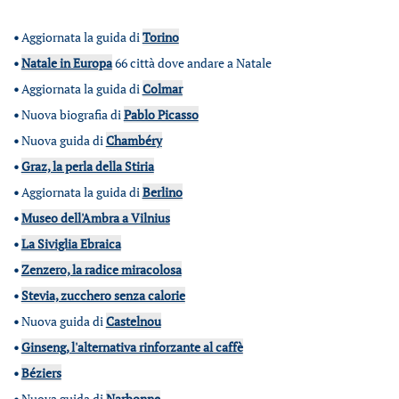
•
Aggiornata la guida di
Torino
•
Natale in Europa
66 città dove andare a Natale
•
Aggiornata la guida di
Colmar
•
Nuova biografia di
Pablo Picasso
•
Nuova guida di
Chambéry
•
Graz, la perla della Stiria
•
Aggiornata la guida di
Berlino
•
Museo dell'Ambra a Vilnius
•
La Siviglia Ebraica
•
Zenzero, la radice miracolosa
•
Stevia, zucchero senza calorie
•
Nuova guida di
Castelnou
•
Ginseng, l'alternativa rinforzante al caffè
•
Béziers
•
Nuova guida di
Narbonne