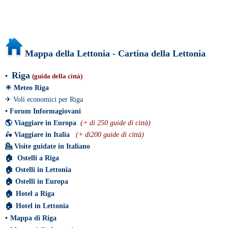
Mappa della Lettonia - Cartina della Lettonia
Riga
•
(guida della città)
☀
Meteo Riga
✈
Voli economici per Riga
•
Forum Informagiovani
🌎
Viaggiare in Europa
(+ di 250 guide di città)
🛵
Viaggiare in Italia
(+ di200 guide di città)
💁
Visite guidate in Italiano
🏠
Ostelli a Riga
🏠
Ostelli in Lettonia
🏠
Ostelli in Europa
🏠
Hotel a Riga
🏠
Hotel in Lettonia
•
Mappa di Riga