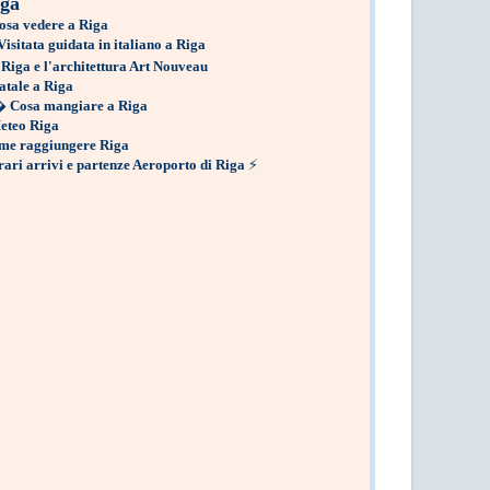
ga
osa vedere a Riga
Visitata guidata in italiano a Riga
Riga e l'architettura Art Nouveau
atale a Riga
�
Cosa mangiare a Riga
eteo Riga
me raggiungere Riga
ari arrivi e partenze Aeroporto di Riga
⚡