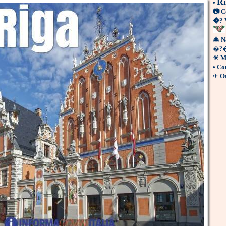
Ri
•
📷
C
�?
🎄
N
�?
☀
M
•
Co
✈
Or