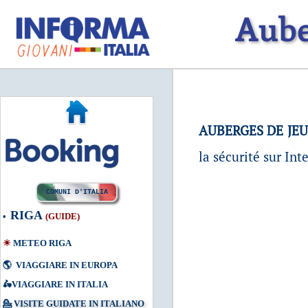
Aube
AUBERGES DE JE
la sécurité sur Int
COMUNI D'ITALIA
RIGA
•
(
GUIDE
)
☀
METEO RIGA
🌎
VIAGGIARE IN EUROPA
🛵
VIAGGIARE IN ITALIA
💁
VISITE GUIDATE IN ITALIANO