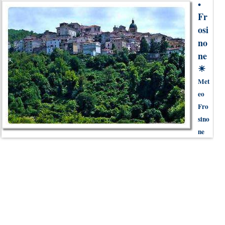
•
Fr
osi
no
ne
☀
Met
eo
Fro
sino
ne